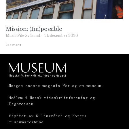
Mission: (Im)possible
Maria Pile Svåsand
21. desember 2020
Les mer »
Norges eneste magasin for og om museum
Medlem i Norsk tidsskriftforening og
Fagpressen
Støttet av Kulturrådet og Norges
museumsforbund