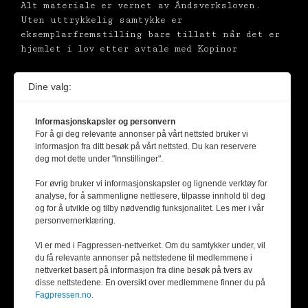
Alt materiale er vernet av Åndsverksloven.
Uten uttrykkelig samtykke er
eksemplarfremstilling bare tillatt når det er
hjemlet i lov etter avtale med Kopinor
Dine valg:
Informasjonskapsler og personvern
For å gi deg relevante annonser på vårt nettsted bruker vi
informasjon fra ditt besøk på vårt nettsted. Du kan reservere
deg mot dette under "Innstillinger".
For øvrig bruker vi informasjonskapsler og lignende verktøy for
analyse, for å sammenligne nettlesere, tilpasse innhold til deg
og for å utvikle og tilby nødvendig funksjonalitet. Les mer i vår
personvernerklæring.
Vi er med i Fagpressen-nettverket. Om du samtykker under, vil
du få relevante annonser på nettstedene til medlemmene i
nettverket basert på informasjon fra dine besøk på tvers av
disse nettstedene. En oversikt over medlemmene finner du på
Fagpressen.no.