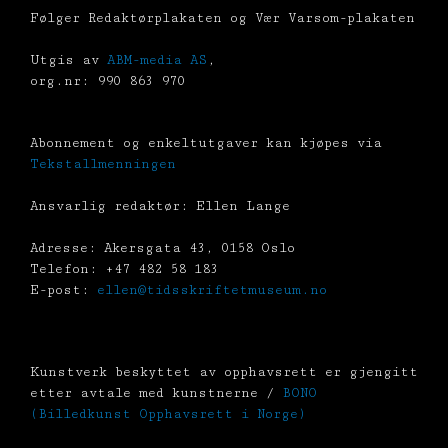
Følger Redaktørplakaten og Vær Varsom-plakaten
Utgis av
ABM-media AS
,
org.nr: 990 863 970
Abonnement og enkeltutgaver kan kjøpes via
Tekstallmenningen
Ansvarlig redaktør: Ellen Lange
Adresse: Akersgata 43, 0158 Oslo
Telefon: +47 482 58 183
E-post:
ellen@tidsskriftetmuseum.no
Kunstverk beskyttet av opphavsrett er gjengitt
etter avtale med kunstnerne /
BONO
(Billedkunst Opphavsrett i Norge)