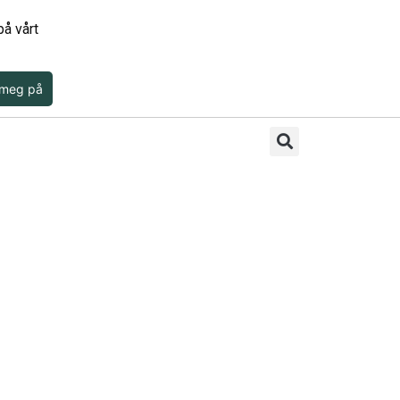
å vårt
 meg på