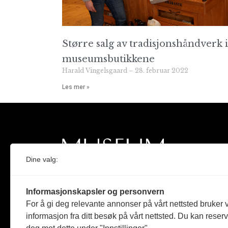
Større salg av tradisjonshåndverk i
museumsbutikkene
Harald Vingelsgaard
28. februar 2022
Les mer »
Dine valg:
Norges eneste magasin for og om museum
Informasjonskapsler og personvern
Medlem i Norsk tidsskriftforening og
For å gi deg relevante annonser på vårt nettsted bruker v
Fagpressen
informasjon fra ditt besøk på vårt nettsted. Du kan reser