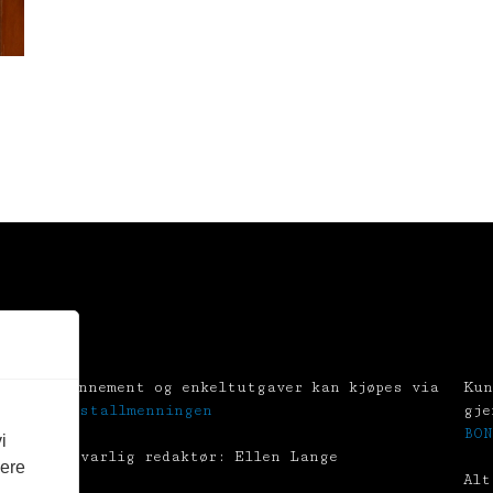
Abonnement og enkeltutgaver kan kjøpes via
Kun
Tekstallmenningen
gje
BON
i
Ansvarlig redaktør: Ellen Lange
vere
Alt