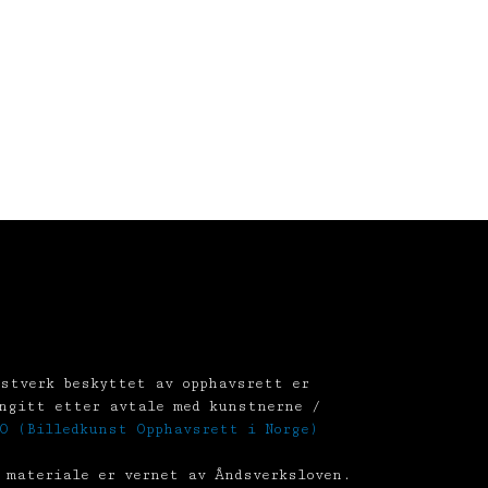
stverk beskyttet av opphavsrett er
ngitt etter avtale med kunstnerne /
O (Billedkunst Opphavsrett i Norge)
 materiale er vernet av Åndsverksloven.