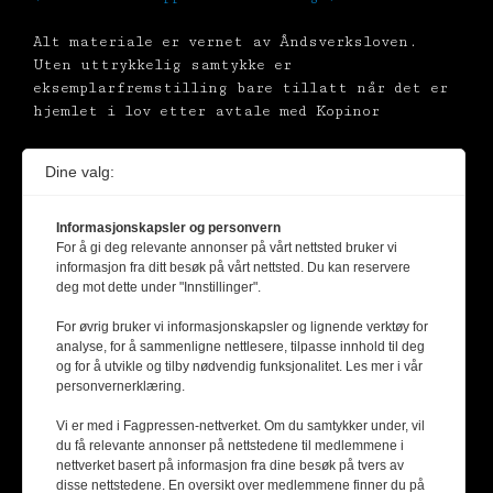
Alt materiale er vernet av Åndsverksloven.
Uten uttrykkelig samtykke er
eksemplarfremstilling bare tillatt når det er
hjemlet i lov etter avtale med Kopinor
Dine valg:
Informasjonskapsler og personvern
For å gi deg relevante annonser på vårt nettsted bruker vi
informasjon fra ditt besøk på vårt nettsted. Du kan reservere
deg mot dette under "Innstillinger".
For øvrig bruker vi informasjonskapsler og lignende verktøy for
analyse, for å sammenligne nettlesere, tilpasse innhold til deg
og for å utvikle og tilby nødvendig funksjonalitet. Les mer i vår
personvernerklæring.
Vi er med i Fagpressen-nettverket. Om du samtykker under, vil
du få relevante annonser på nettstedene til medlemmene i
nettverket basert på informasjon fra dine besøk på tvers av
disse nettstedene. En oversikt over medlemmene finner du på