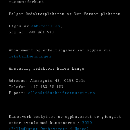
museumsforbund
Følger Redaktørplakaten og Vær Varsom-plakaten
Utgis av
ABM-media AS
,
org.nr: 990 863 970
Abonnement og enkeltutgaver kan kjøpes via
Tekstallmenningen
Ansvarlig redaktør: Ellen Lange
Adresse: Akersgata 43, 0158 Oslo
Telefon: +47 482 58 183
E-post:
ellen@tidsskriftetmuseum.no
Kunstverk beskyttet av opphavsrett er gjengitt
etter avtale med kunstnerne /
BONO
(Billedkunst Opphavsrett i Norge)