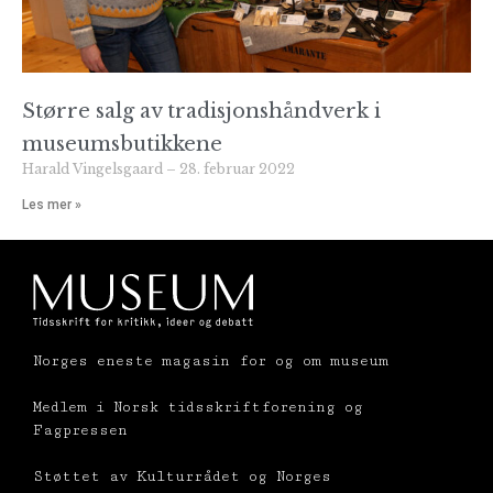
Større salg av tradisjonshåndverk i
museumsbutikkene
Harald Vingelsgaard
28. februar 2022
Les mer »
Norges eneste magasin for og om museum
Medlem i Norsk tidsskriftforening og
Fagpressen
Støttet av Kulturrådet og Norges