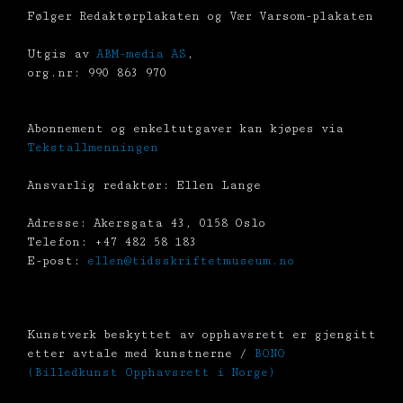
Følger Redaktørplakaten og Vær Varsom-plakaten
Utgis av
ABM-media AS
,
org.nr: 990 863 970
Abonnement og enkeltutgaver kan kjøpes via
Tekstallmenningen
Ansvarlig redaktør: Ellen Lange
Adresse: Akersgata 43, 0158 Oslo
Telefon: +47 482 58 183
E-post:
ellen@tidsskriftetmuseum.no
Kunstverk beskyttet av opphavsrett er gjengitt
etter avtale med kunstnerne /
BONO
(Billedkunst Opphavsrett i Norge)