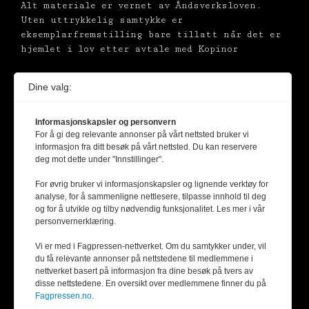
Alt materiale er vernet av Åndsverksloven.
Uten uttrykkelig samtykke er
eksemplarfremstilling bare tillatt når det er
hjemlet i lov etter avtale med Kopinor
Dine valg:
Informasjonskapsler og personvern
For å gi deg relevante annonser på vårt nettsted bruker vi
informasjon fra ditt besøk på vårt nettsted. Du kan reservere
deg mot dette under "Innstillinger".
For øvrig bruker vi informasjonskapsler og lignende verktøy for
analyse, for å sammenligne nettlesere, tilpasse innhold til deg
og for å utvikle og tilby nødvendig funksjonalitet. Les mer i vår
personvernerklæring.
Vi er med i Fagpressen-nettverket. Om du samtykker under, vil
du få relevante annonser på nettstedene til medlemmene i
nettverket basert på informasjon fra dine besøk på tvers av
disse nettstedene. En oversikt over medlemmene finner du på
Fagpressen.no.