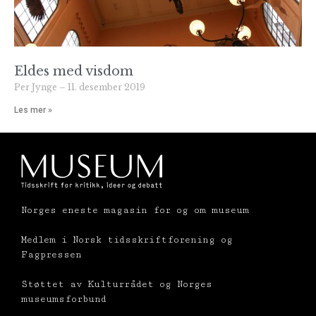
Eldes med visdom
Per Jynge
11. desember 2019
Les mer »
Norges eneste magasin for og om museum
Medlem i Norsk tidsskriftforening og
Fagpressen
Støttet av Kulturrådet og Norges
museumsforbund