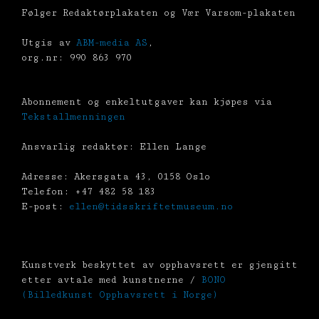
Følger Redaktørplakaten og Vær Varsom-plakaten
Utgis av
ABM-media AS
,
org.nr: 990 863 970
Abonnement og enkeltutgaver kan kjøpes via
Tekstallmenningen
Ansvarlig redaktør: Ellen Lange
Adresse: Akersgata 43, 0158 Oslo
Telefon: +47 482 58 183
E-post:
ellen@tidsskriftetmuseum.no
Kunstverk beskyttet av opphavsrett er gjengitt
etter avtale med kunstnerne /
BONO
(Billedkunst Opphavsrett i Norge)