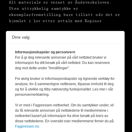
Alt materiale er vernet av Åndsverksloven.
Uten uttrykkelig samtykke er
eksemplarfremstilling bare tillatt når det er
hjemlet i lov etter avtale med Kopinor
Dine valg:
Informasjonskapsler og personvern
For å gi deg relevante annonser på vårt nettsted bruker vi
informasjon fra ditt besøk på vårt nettsted. Du kan reservere
deg mot dette under "Innstillinger".
For øvrig bruker vi informasjonskapsler og lignende verktøy for
analyse, for å sammenligne nettlesere, tilpasse innhold til deg
og for å utvikle og tilby nødvendig funksjonalitet. Les mer i vår
personvernerklæring.
Vi er med i Fagpressen-nettverket. Om du samtykker under, vil
du få relevante annonser på nettstedene til medlemmene i
nettverket basert på informasjon fra dine besøk på tvers av
disse nettstedene. En oversikt over medlemmene finner du på
Fagpressen.no.