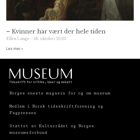
– Kvinner har vært der hele tiden
Ellen Lange
18. oktober 2023
Les mer »
Norges eneste magasin for og om museum
Medlem i Norsk tidsskriftforening og
Fagpressen
Støttet av Kulturrådet og Norges
museumsforbund