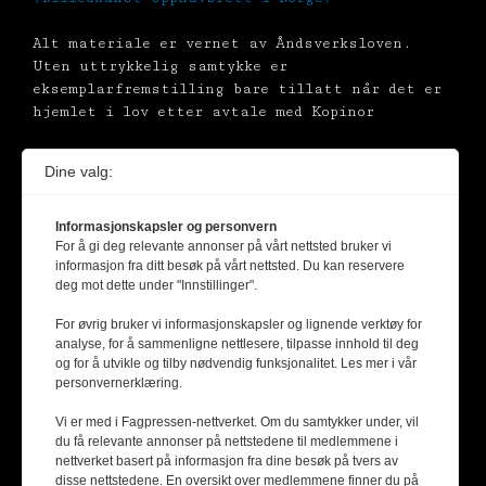
Alt materiale er vernet av Åndsverksloven.
Uten uttrykkelig samtykke er
eksemplarfremstilling bare tillatt når det er
hjemlet i lov etter avtale med Kopinor
Dine valg:
Informasjonskapsler og personvern
For å gi deg relevante annonser på vårt nettsted bruker vi
informasjon fra ditt besøk på vårt nettsted. Du kan reservere
deg mot dette under "Innstillinger".
For øvrig bruker vi informasjonskapsler og lignende verktøy for
analyse, for å sammenligne nettlesere, tilpasse innhold til deg
og for å utvikle og tilby nødvendig funksjonalitet. Les mer i vår
personvernerklæring.
Vi er med i Fagpressen-nettverket. Om du samtykker under, vil
du få relevante annonser på nettstedene til medlemmene i
nettverket basert på informasjon fra dine besøk på tvers av
disse nettstedene. En oversikt over medlemmene finner du på