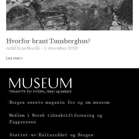
Hvorfor brant Tunsberghus?
Arild Braa Nordli
5. desember 2023
Les mer »
Norges eneste magasin for og om museum
Medlem i Norsk tidsskriftforening og
Fagpressen
Støttet av Kulturrådet og Norges