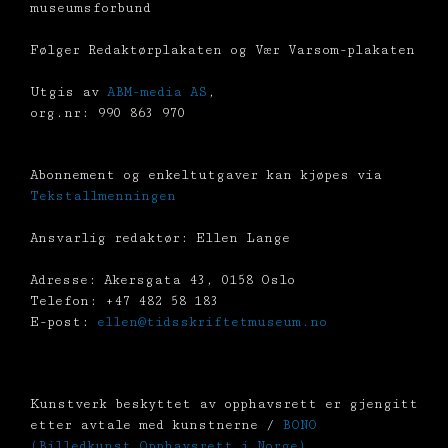
museumsforbund
Følger Redaktørplakaten og Vær Varsom-plakaten
Utgis av
ABM-media AS
,
org.nr: 990 863 970
Abonnement og enkeltutgaver kan kjøpes via
Tekstallmenningen
Ansvarlig redaktør: Ellen Lange
Adresse: Akersgata 43, 0158 Oslo
Telefon: +47 482 58 183
E-post:
ellen@tidsskriftetmuseum.no
Kunstverk beskyttet av opphavsrett er gjengitt
etter avtale med kunstnerne /
BONO
(Billedkunst Opphavsrett i Norge)