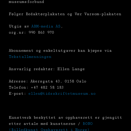
museumsforbund
Følger Redaktørplakaten og Vær Varsom-plakaten
Utgis av
ABM-media AS
,
org.nr: 990 863 970
Abonnement og enkeltutgaver kan kjøpes via
Tekstallmenningen
Ansvarlig redaktør: Ellen Lange
Adresse: Akersgata 43, 0158 Oslo
Telefon: +47 482 58 183
E-post:
ellen@tidsskriftetmuseum.no
Kunstverk beskyttet av opphavsrett er gjengitt
etter avtale med kunstnerne /
BONO
(Billedkunst Opphavsrett i Norge)