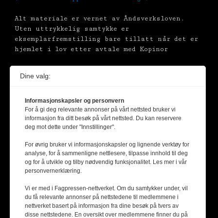
Alt materiale er vernet av Åndsverksloven.
Uten uttrykkelig samtykke er
eksemplarfremstilling bare tillatt når det er
hjemlet i lov etter avtale med Kopinor
Dine valg:
Informasjonskapsler og personvern
For å gi deg relevante annonser på vårt nettsted bruker vi
informasjon fra ditt besøk på vårt nettsted. Du kan reservere
deg mot dette under "Innstillinger".
For øvrig bruker vi informasjonskapsler og lignende verktøy for
analyse, for å sammenligne nettlesere, tilpasse innhold til deg
og for å utvikle og tilby nødvendig funksjonalitet. Les mer i vår
personvernerklæring.
Vi er med i Fagpressen-nettverket. Om du samtykker under, vil
du få relevante annonser på nettstedene til medlemmene i
nettverket basert på informasjon fra dine besøk på tvers av
disse nettstedene. En oversikt over medlemmene finner du på