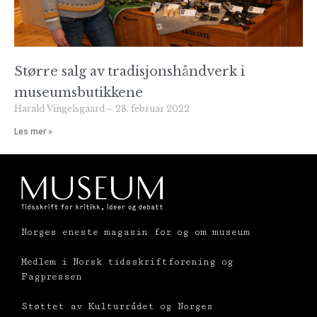
Større salg av tradisjonshåndverk i
museumsbutikkene
Harald Vingelsgaard
28. februar 2022
Les mer »
Norges eneste magasin for og om museum
Medlem i Norsk tidsskriftforening og
Fagpressen
Støttet av Kulturrådet og Norges