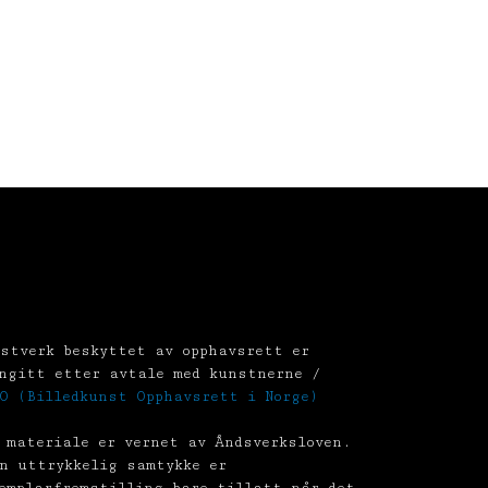
stverk beskyttet av opphavsrett er
ngitt etter avtale med kunstnerne /
O (Billedkunst Opphavsrett i Norge)
 materiale er vernet av Åndsverksloven.
n uttrykkelig samtykke er
emplarfremstilling bare tillatt når det