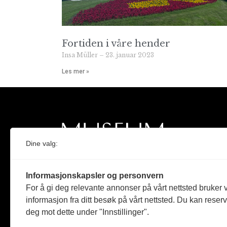
Fortiden i våre hender
Insa Müller
23. januar 2023
Les mer »
Dine valg:
Norges eneste magasin for og om museum
Informasjonskapsler og personvern
Medlem i Norsk tidsskriftforening og
For å gi deg relevante annonser på vårt nettsted bruker v
Fagpressen
informasjon fra ditt besøk på vårt nettsted. Du kan reser
deg mot dette under "Innstillinger".
Støttet av Kulturrådet og Norges
museumsforbund