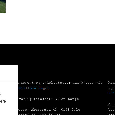
Abonnement og enkeltutgaver kan kjøpes via
Kun
Tekstallmenningen
gje
BON
i
Ansvarlig redaktør: Ellen Lange
vere
Alt
Adresse: Akersgata 43, 0158 Oslo
Ute
Telefon: +47 482 58 183
eks