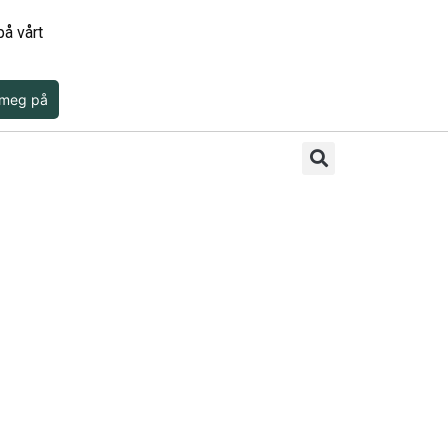
å vårt
 meg på