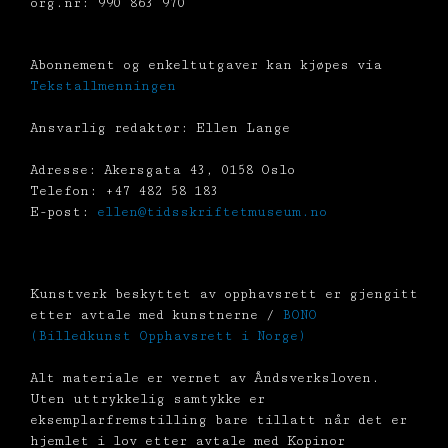
org.nr: 990 863 970
Abonnement og enkeltutgaver kan kjøpes via
Tekstallmenningen
Ansvarlig redaktør: Ellen Lange
Adresse: Akersgata 43, 0158 Oslo
Telefon: +47 482 58 183
E-post:
ellen@tidsskriftetmuseum.no
Kunstverk beskyttet av opphavsrett er gjengitt
etter avtale med kunstnerne /
BONO
(Billedkunst Opphavsrett i Norge)
Alt materiale er vernet av Åndsverksloven.
Uten uttrykkelig samtykke er
eksemplarfremstilling bare tillatt når det er
hjemlet i lov etter avtale med Kopinor