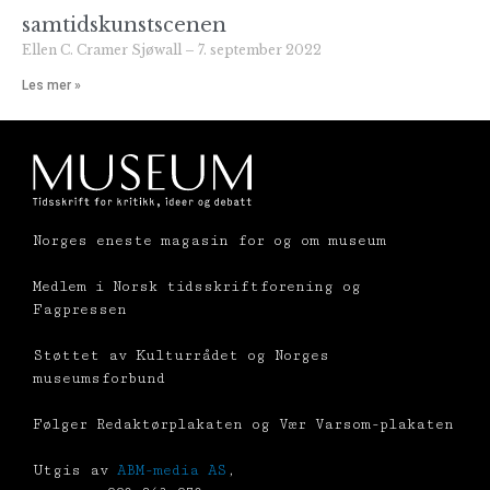
samtidskunstscenen
Ellen C. Cramer Sjøwall
7. september 2022
Les mer »
Norges eneste magasin for og om museum
Medlem i Norsk tidsskriftforening og
Fagpressen
Støttet av Kulturrådet og Norges
museumsforbund
Følger Redaktørplakaten og Vær Varsom-plakaten
Utgis av
ABM-media AS
,