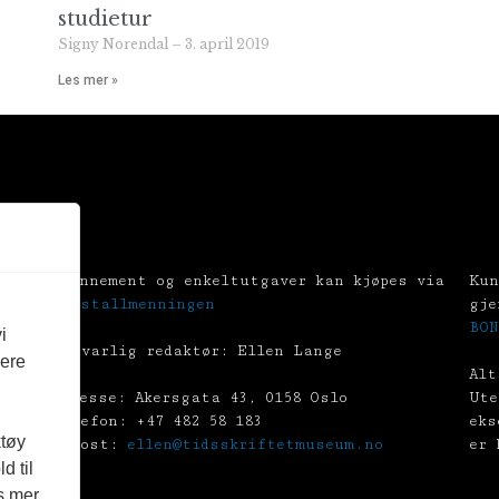
studietur
Signy Norendal
3. april 2019
Les mer »
Abonnement og enkeltutgaver kan kjøpes via
Kun
Tekstallmenningen
gje
BON
i
Ansvarlig redaktør: Ellen Lange
vere
Alt
Adresse: Akersgata 43, 0158 Oslo
Ute
Telefon: +47 482 58 183
eks
ktøy
E-post:
ellen@tidsskriftetmuseum.no
er 
d til
es mer