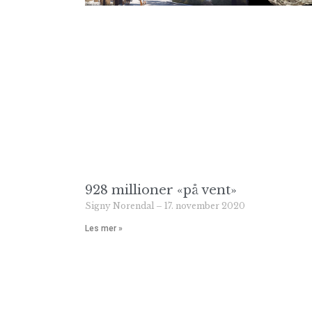
928 millioner «på vent»
Signy Norendal
17. november 2020
Les mer »