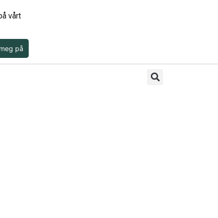
å vårt
 meg på