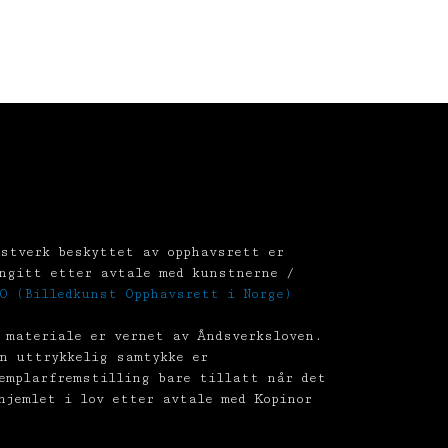
stverk beskyttet av opphavsrett er
ngitt etter avtale med kunstnerne /
O (Billedkunst Opphavsrett i Norge)
 materiale er vernet av Åndsverksloven.
n uttrykkelig samtykke er
emplarfremstilling bare tillatt når det
hjemlet i lov etter avtale med Kopinor