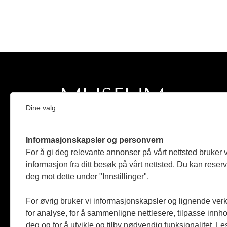
Dine valg:
Norges eneste magasin for og om museum
Informasjonskapsler og personvern
Medlem i Norsk tidsskriftforening og
For å gi deg relevante annonser på vårt nettsted bruker v
Fagpressen
informasjon fra ditt besøk på vårt nettsted. Du kan reser
deg mot dette under "Innstillinger".
Støttet av Kulturrådet og Norges
museumsforbund
For øvrig bruker vi informasjonskapsler og lignende ver
Følger Redaktørplakaten og Vær Varsom-
for analyse, for å sammenligne nettlesere, tilpasse innhol
plakaten
deg og for å utvikle og tilby nødvendig funksjonalitet. L