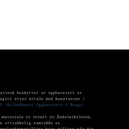
stverk beskyttet av opphavsrett er
ngitt etter avtale med kunstnerne /
O (Billedkunst Opphavsrett i Norge)
 materiale er vernet av Åndsverksloven.
n uttrykkelig samtykke er
emplarfremstilling bare tillatt når det