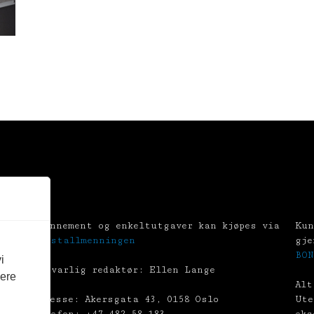
Abonnement og enkeltutgaver kan kjøpes via
Kun
Tekstallmenningen
gje
BON
i
Ansvarlig redaktør: Ellen Lange
vere
Alt
Adresse: Akersgata 43, 0158 Oslo
Ute
Telefon: +47 482 58 183
eks