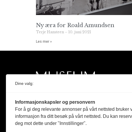
Ny æra for Roald Amundsen
Terje Hansteen
10. juni 2021
Les mer »
Dine valg:
Norges eneste magasin for og om museum
Informasjonskapsler og personvern
Medlem i Norsk tidsskriftforening og
For å gi deg relevante annonser på vårt nettsted bruker v
Fagpressen
informasjon fra ditt besøk på vårt nettsted. Du kan reser
deg mot dette under "Innstillinger".
Støttet av Kulturrådet og Norges
museumsforbund