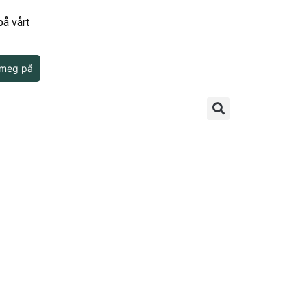
å vårt
 meg på