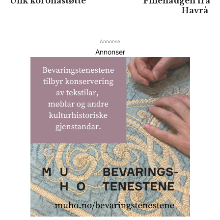
Ulik koronastøtte
Fillehaugen frå
Havrå
Annonse
Annonser