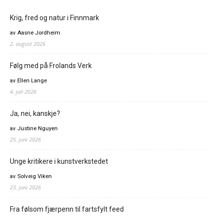
Krig, fred og natur i Finnmark
av Aasne Jordheim
2. august 2026
Følg med på Frolands Verk
av Ellen Lange
4. juli 2026
Ja, nei, kanskje?
av Justine Nguyen
25. juni 2026
Unge kritikere i kunstverkstedet
av Solveig Viken
23. juni 2026
Fra følsom fjærpenn til fartsfylt feed