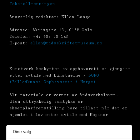
Tekstallmenningen
Ansvarlig redaktør: Ellen Lange
Adresse: Akersgata 43, 0158 Oslo
Telefon: +47 482 58 183
E-post:
ellen@tidsskriftetmuseum.no
Kunstverk beskyttet av opphavsrett er gjengitt
etter avtale med kunstnerne /
BONO
(Billedkunst Opphavsrett i Norge)
Alt materiale er vernet av Åndsverksloven.
Uten uttrykkelig samtykke er
eksemplarfremstilling bare tillatt når det er
hjemlet i lov etter avtale med Kopinor
Dine valg: