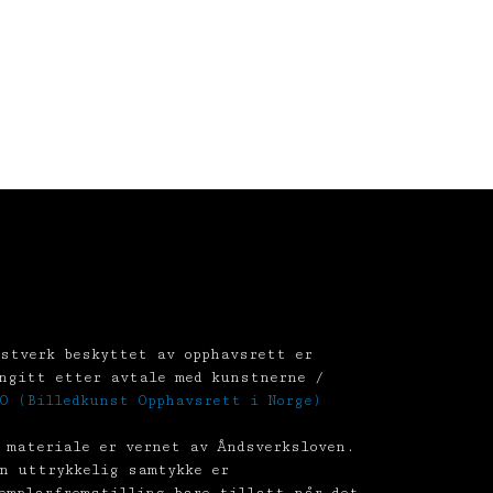
stverk beskyttet av opphavsrett er
ngitt etter avtale med kunstnerne /
O (Billedkunst Opphavsrett i Norge)
 materiale er vernet av Åndsverksloven.
n uttrykkelig samtykke er
emplarfremstilling bare tillatt når det