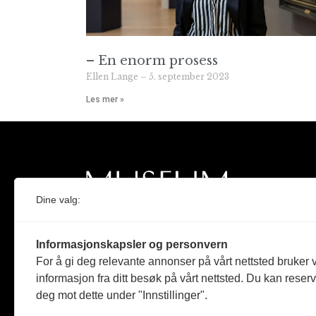
– En enorm prosess
Ellen Lange
5. september 2023
Les mer »
Dine valg:
Norges eneste magasin for og om museum
Informasjonskapsler og personvern
Medlem i Norsk tidsskriftforening og
For å gi deg relevante annonser på vårt nettsted bruker v
Fagpressen
informasjon fra ditt besøk på vårt nettsted. Du kan reser
deg mot dette under "Innstillinger".
Støttet av Kulturrådet og Norges
museumsforbund