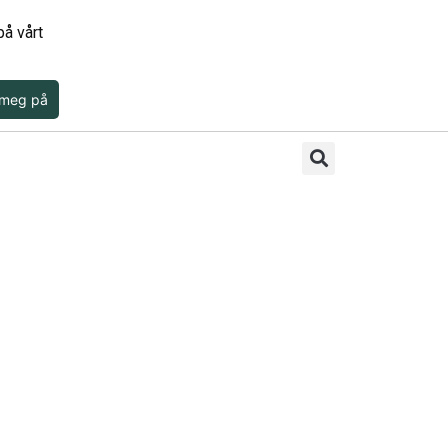
å vårt
 meg på