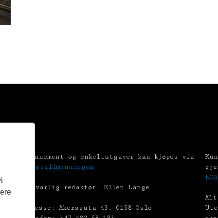
Abonnement og enkeltutgaver kan kjøpes via
Kun
Tekstallmenningen
gje
BON
i
Ansvarlig redaktør: Ellen Lange
vere
Alt
Adresse: Akersgata 43, 0158 Oslo
Ute
Telefon: +47 482 58 183
eks