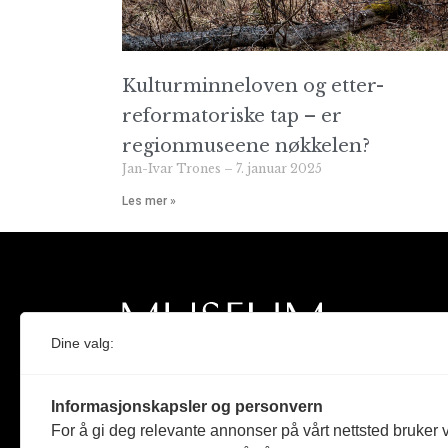
Kulturminneloven og etter-
reformatoriske tap – er
regionmuseene nøkkelen?
Jan-Ivar Trones
7. januar 2025
Les mer »
Dine valg:
Norges eneste magasin for og om museum
Informasjonskapsler og personvern
Medlem i Norsk tidsskriftforening og
For å gi deg relevante annonser på vårt nettsted bruker v
Fagpressen