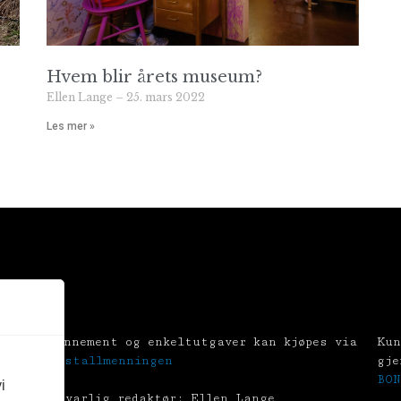
Hvem blir årets museum?
Ellen Lange
25. mars 2022
Les mer »
Abonnement og enkeltutgaver kan kjøpes via
Kun
Tekstallmenningen
gje
BON
i
Ansvarlig redaktør: Ellen Lange