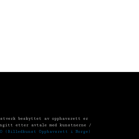
stverk beskyttet av opphavsrett er
ngitt etter avtale med kunstnerne /
O (Billedkunst Opphavsrett i Norge)