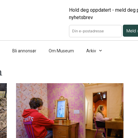
Hold deg oppdatert - meld deg p
nyhetsbrev
Meld
Bli annonsør
Om Museum
Arkiv
m