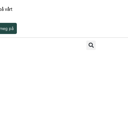
å vårt
 meg på