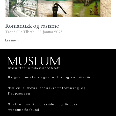
Romantikk og rasisme
Trond Ola Tilseth
13. januar 2025
Les mer »
Norges eneste magasin for og om museum
Medlem i Norsk tidsskriftforening og
Fagpressen
Støttet av Kulturrådet og Norges
museumsforbund