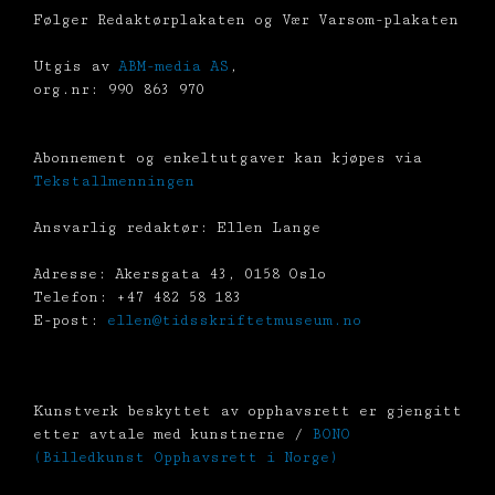
Følger Redaktørplakaten og Vær Varsom-plakaten
Utgis av
ABM-media AS
,
org.nr: 990 863 970
Abonnement og enkeltutgaver kan kjøpes via
Tekstallmenningen
Ansvarlig redaktør: Ellen Lange
Adresse: Akersgata 43, 0158 Oslo
Telefon: +47 482 58 183
E-post:
ellen@tidsskriftetmuseum.no
Kunstverk beskyttet av opphavsrett er gjengitt
etter avtale med kunstnerne /
BONO
(Billedkunst Opphavsrett i Norge)