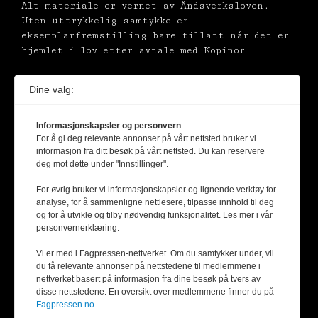
Alt materiale er vernet av Åndsverksloven.
Uten uttrykkelig samtykke er
eksemplarfremstilling bare tillatt når det er
hjemlet i lov etter avtale med Kopinor
Dine valg:
Informasjonskapsler og personvern
For å gi deg relevante annonser på vårt nettsted bruker vi
informasjon fra ditt besøk på vårt nettsted. Du kan reservere
deg mot dette under "Innstillinger".
For øvrig bruker vi informasjonskapsler og lignende verktøy for
analyse, for å sammenligne nettlesere, tilpasse innhold til deg
og for å utvikle og tilby nødvendig funksjonalitet. Les mer i vår
personvernerklæring.
Vi er med i Fagpressen-nettverket. Om du samtykker under, vil
du få relevante annonser på nettstedene til medlemmene i
nettverket basert på informasjon fra dine besøk på tvers av
disse nettstedene. En oversikt over medlemmene finner du på
Fagpressen.no.