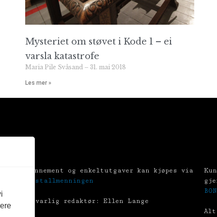
Mysteriet om støvet i Kode 1 – ei
varsla katastrofe
Maria Pile Svåsand
31. mai 2018
Les mer »
Abonnement og enkeltutgaver kan kjøpes via
Kun
Tekstallmenningen
gje
BON
i
Ansvarlig redaktør: Ellen Lange
vere
Alt