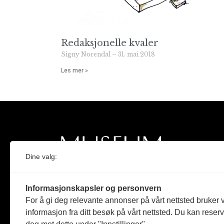
Redaksjonelle kvaler
Signy Norendal
31. mai 2018
Les mer »
Dine valg:
Norges eneste magasin for og om museum
Informasjonskapsler og personvern
Medlem i Norsk tidsskriftforening og
For å gi deg relevante annonser på vårt nettsted bruker v
Fagpressen
informasjon fra ditt besøk på vårt nettsted. Du kan reser