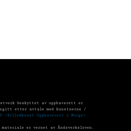
stverk beskyttet av opphavsrett er
ngitt etter avtale med kunstnerne /
O (Billedkunst Opphavsrett i Norge)
 materiale er vernet av Åndsverksloven.