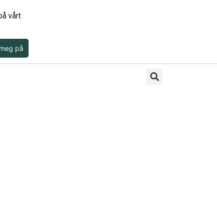
å vårt
 meg på