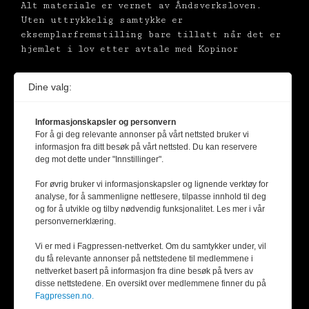
Alt materiale er vernet av Åndsverksloven.
Uten uttrykkelig samtykke er
eksemplarfremstilling bare tillatt når det er
hjemlet i lov etter avtale med Kopinor
Dine valg:
Informasjonskapsler og personvern
For å gi deg relevante annonser på vårt nettsted bruker vi
informasjon fra ditt besøk på vårt nettsted. Du kan reservere
deg mot dette under "Innstillinger".
For øvrig bruker vi informasjonskapsler og lignende verktøy for
analyse, for å sammenligne nettlesere, tilpasse innhold til deg
og for å utvikle og tilby nødvendig funksjonalitet. Les mer i vår
personvernerklæring.
Vi er med i Fagpressen-nettverket. Om du samtykker under, vil
du få relevante annonser på nettstedene til medlemmene i
nettverket basert på informasjon fra dine besøk på tvers av
disse nettstedene. En oversikt over medlemmene finner du på
Fagpressen.no.