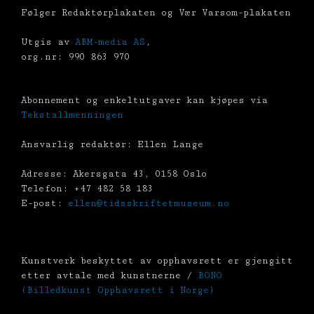
Følger Redaktørplakaten og Vær Varsom-plakaten
Utgis av
ABM-media AS
,
org.nr: 990 863 970
Abonnement og enkeltutgaver kan kjøpes via
Tekstallmenningen
Ansvarlig redaktør: Ellen Lange
Adresse: Akersgata 43, 0158 Oslo
Telefon: +47 482 58 183
E-post:
ellen@tidsskriftetmuseum.no
Kunstverk beskyttet av opphavsrett er gjengitt
etter avtale med kunstnerne /
BONO
(Billedkunst Opphavsrett i Norge)