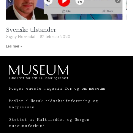
Svenske tilstander
Signy Norendal
27. februar 2020
Les mer »
Norges eneste magasin for og om museum
Medlem i Norsk tidsskriftforening og
Fagpressen
Støttet av Kulturrådet og Norges
museumsforbund