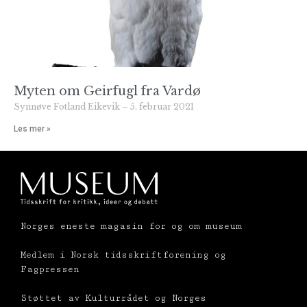
Myten om Geirfugl fra Vardø
Synnøve Fotland Eikevik
5. februar 2021
Les mer »
Norges eneste magasin for og om museum
Medlem i Norsk tidsskriftforening og
Fagpressen
Støttet av Kulturrådet og Norges