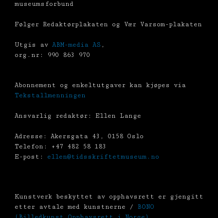
museumsforbund
Følger Redaktørplakaten og Vær Varsom-plakaten
Utgis av
ABM-media AS
,
org.nr: 990 863 970
Abonnement og enkeltutgaver kan kjøpes via
Tekstallmenningen
Ansvarlig redaktør: Ellen Lange
Adresse: Akersgata 43, 0158 Oslo
Telefon: +47 482 58 183
E-post:
ellen@tidsskriftetmuseum.no
Kunstverk beskyttet av opphavsrett er gjengitt
etter avtale med kunstnerne /
BONO
(Billedkunst Opphavsrett i Norge)