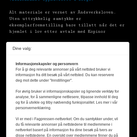
Alt materiale er vernet av Åndsverksloven.
Uten uttrykkelig samtykke er
eksemplarfremstilling bare tillatt når det er
hjemlet i lov etter avtale med Kopinor
Dine valg:
Informasjonskapsler og personvern
For å gi deg relevante annonser på vårt nettsted bruker vi
informasjon fra ditt besøk på vårt nettsted. Du kan reservere
deg mot dette under "Innstillinger".
For øvrig bruker vi informasjonskapsler og lignende verktøy for
analyse, for å sammenligne nettlesere, tilpasse innhold til deg
og for å utvikle og tilby nødvendig funksjonalitet. Les mer i vår
personvernerklæring.
Vi er med i Fagpressen-nettverket. Om du samtykker under, vil
du få relevante annonser på nettstedene til medlemmene i
nettverket basert på informasjon fra dine besøk på tvers av
disse nettstedene. En oversikt over medlemmene finner du på