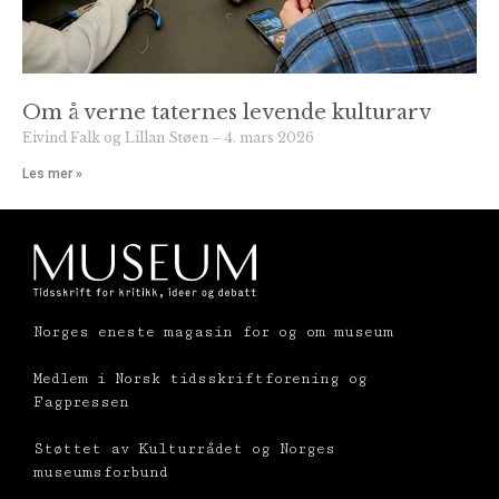
Om å verne taternes levende kulturarv
Eivind Falk og Lillan Støen
4. mars 2026
Les mer »
Norges eneste magasin for og om museum
Medlem i Norsk tidsskriftforening og
Fagpressen
Støttet av Kulturrådet og Norges
museumsforbund