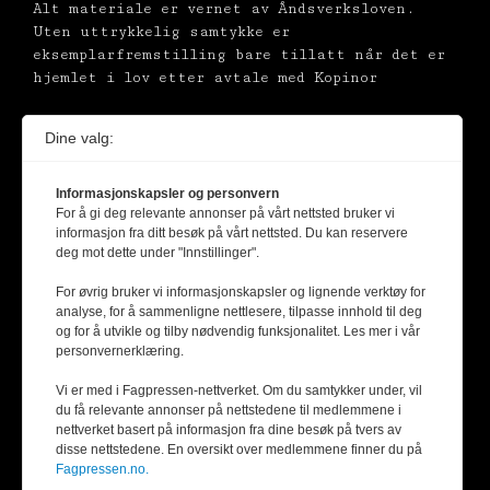
Alt materiale er vernet av Åndsverksloven.
Uten uttrykkelig samtykke er
eksemplarfremstilling bare tillatt når det er
hjemlet i lov etter avtale med Kopinor
Dine valg:
Informasjonskapsler og personvern
For å gi deg relevante annonser på vårt nettsted bruker vi
informasjon fra ditt besøk på vårt nettsted. Du kan reservere
deg mot dette under "Innstillinger".
For øvrig bruker vi informasjonskapsler og lignende verktøy for
analyse, for å sammenligne nettlesere, tilpasse innhold til deg
og for å utvikle og tilby nødvendig funksjonalitet. Les mer i vår
personvernerklæring.
Vi er med i Fagpressen-nettverket. Om du samtykker under, vil
du få relevante annonser på nettstedene til medlemmene i
nettverket basert på informasjon fra dine besøk på tvers av
disse nettstedene. En oversikt over medlemmene finner du på
Fagpressen.no.