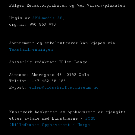
Følger Redaktørplakaten og Vær Varsom-plakaten
Utgis av
ABM-media AS
,
org.nr: 990 863 970
Abonnement og enkeltutgaver kan kjøpes via
Tekstallmenningen
Ansvarlig redaktør: Ellen Lange
Adresse: Akersgata 43, 0158 Oslo
Telefon: +47 482 58 183
E-post:
ellen@tidsskriftetmuseum.no
Kunstverk beskyttet av opphavsrett er gjengitt
etter avtale med kunstnerne /
BONO
(Billedkunst Opphavsrett i Norge)