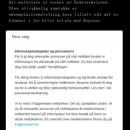
Alt materiale er vernet av Åndsverksloven.
Uten uttrykkelig samtykke er
eksemplarfremstilling bare tillatt når det er
hjemlet i lov etter avtale med Kopinor
Dine valg:
Informasjonskapsler og personvern
For å gi deg relevante annonser på vårt nettsted bruker vi
informasjon fra ditt besøk på vårt nettsted. Du kan reservere
deg mot dette under "Innstillinger".
For øvrig bruker vi informasjonskapsler og lignende verktøy for
analyse, for å sammenligne nettlesere, tilpasse innhold til deg
og for å utvikle og tilby nødvendig funksjonalitet. Les mer i vår
personvernerklæring.
Vi er med i Fagpressen-nettverket. Om du samtykker under, vil
du få relevante annonser på nettstedene til medlemmene i
nettverket basert på informasjon fra dine besøk på tvers av
disse nettstedene. En oversikt over medlemmene finner du på
Fagpressen.no.