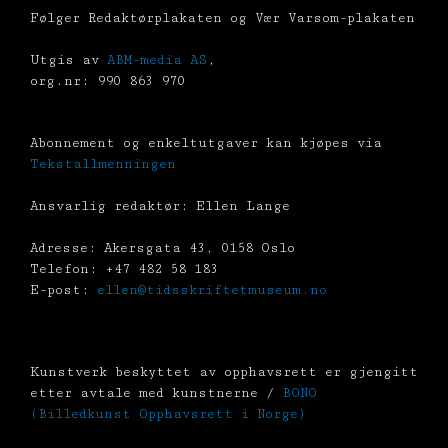
Følger Redaktørplakaten og Vær Varsom-plakaten
Utgis av
ABM-media AS
,
org.nr: 990 863 970
Abonnement og enkeltutgaver kan kjøpes via
Tekstallmenningen
Ansvarlig redaktør: Ellen Lange
Adresse: Akersgata 43, 0158 Oslo
Telefon: +47 482 58 183
E-post:
ellen@tidsskriftetmuseum.no
Kunstverk beskyttet av opphavsrett er gjengitt
etter avtale med kunstnerne /
BONO
(Billedkunst Opphavsrett i Norge)