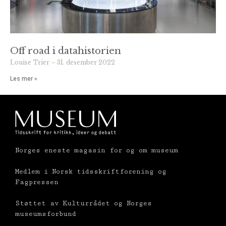
Off road i datahistorien
Louise Trier
31. desember 2022
Les mer »
Norges eneste magasin for og om museum
Medlem i Norsk tidsskriftforening og
Fagpressen
Støttet av Kulturrådet og Norges
museumsforbund