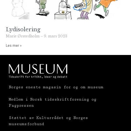
Lydisolering
Marie Ørstedholm
9. mars 2023
Les mer »
Norges eneste magasin for og om museum
Medlem i Norsk tidsskriftforening og
Fagpressen
Støttet av Kulturrådet og Norges
museumsforbund