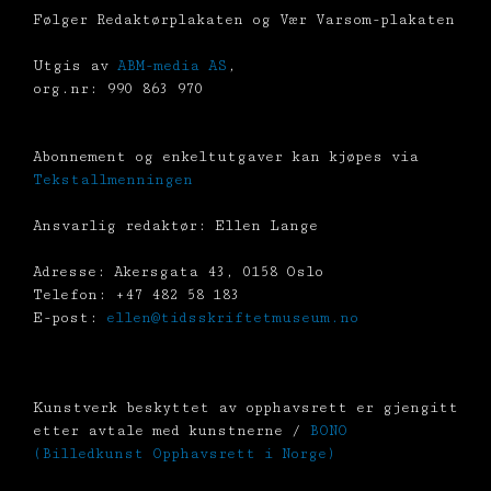
Følger Redaktørplakaten og Vær Varsom-plakaten
Utgis av
ABM-media AS
,
org.nr: 990 863 970
Abonnement og enkeltutgaver kan kjøpes via
Tekstallmenningen
Ansvarlig redaktør: Ellen Lange
Adresse: Akersgata 43, 0158 Oslo
Telefon: +47 482 58 183
E-post:
ellen@tidsskriftetmuseum.no
Kunstverk beskyttet av opphavsrett er gjengitt
etter avtale med kunstnerne /
BONO
(Billedkunst Opphavsrett i Norge)