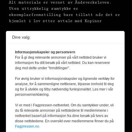
Alt materiale er vernet av Åndsverksloven.
Uten uttrykkelig samtykke er
eksemplarfremstilling bare tillatt når det er
hjemlet i lov etter avtale med Kopinor
Dine valg:
Informasjonskapsler og personvern
For å gi deg relevante annonser på vårt nettsted bruker vi
informasjon fra ditt besøk på vårt nettsted. Du kan reservere
deg mot dette under "Innstillinger".
For øvrig bruker vi informasjonskapsler og lignende verktøy for
analyse, for å sammenligne nettlesere, tilpasse innhold til deg
og for å utvikle og tilby nødvendig funksjonalitet. Les mer i vår
personvernerklæring.
Vi er med i Fagpressen-nettverket. Om du samtykker under, vil
du få relevante annonser på nettstedene til medlemmene i
nettverket basert på informasjon fra dine besøk på tvers av
disse nettstedene. En oversikt over medlemmene finner du på
Fagpressen.no.