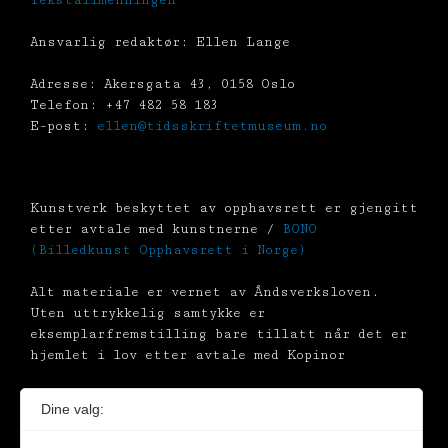
Tekstallmenningen
Ansvarlig redaktør: Ellen Lange
Adresse: Akersgata 43, 0158 Oslo
Telefon: +47 482 58 183
E-post:
ellen@tidsskriftetmuseum.no
Kunstverk beskyttet av opphavsrett er gjengitt
etter avtale med kunstnerne /
BONO
(Billedkunst Opphavsrett i Norge)
Alt materiale er vernet av Åndsverksloven.
Uten uttrykkelig samtykke er
eksemplarfremstilling bare tillatt når det er
hjemlet i lov etter avtale med Kopinor
Dine valg: