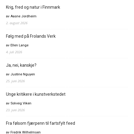
Krig, fred og natur i Finnmark
av Aasne Jordheim
2. august 2026
Følg med på Frolands Verk
av Ellen Lange
4. juli 2026
Ja, nei, kanskje?
av Justine Nguyen
25. juni 2026
Unge kritikere i kunstverkstedet
av Solveig Viken
23. juni 2026
Fra følsom fjærpenn til fartsfylt feed
av Fredrik Wilhelmsen