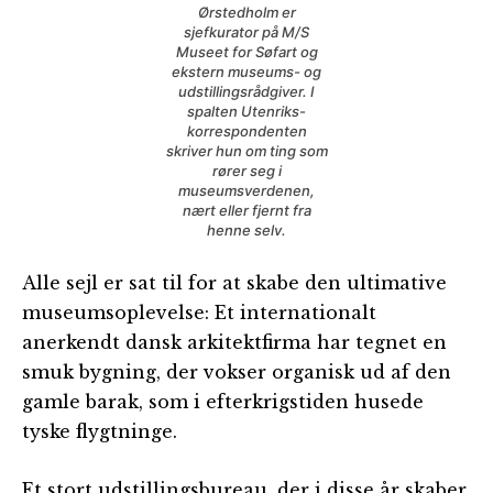
Ørstedholm er
sjefkurator på M/S
Museet for Søfart og
ekstern museums- og
udstillingsrådgiver. I
spalten Utenriks-
korrespondenten
skriver hun om ting som
rører seg i
museumsverdenen,
nært eller fjernt fra
henne selv.
Alle sejl er sat til for at skabe den ultimative
museumsoplevelse: Et internationalt
anerkendt dansk arkitektfirma har tegnet en
smuk bygning, der vokser organisk ud af den
gamle barak, som i efterkrigstiden husede
tyske flygtninge.
Et stort udstillingsbureau, der i disse år skaber