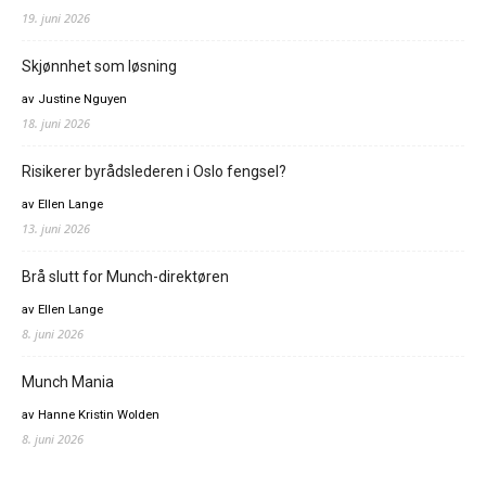
19. juni 2026
Skjønnhet som løsning
av Justine Nguyen
18. juni 2026
Risikerer byrådslederen i Oslo fengsel?
av Ellen Lange
13. juni 2026
Brå slutt for Munch-direktøren
av Ellen Lange
8. juni 2026
Munch Mania
av Hanne Kristin Wolden
8. juni 2026