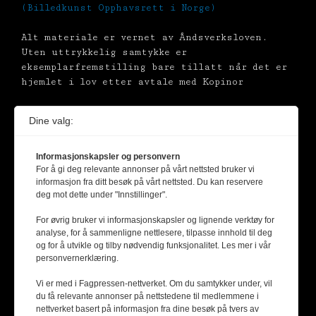
(Billedkunst Opphavsrett i Norge)
Alt materiale er vernet av Åndsverksloven.
Uten uttrykkelig samtykke er
eksemplarfremstilling bare tillatt når det er
hjemlet i lov etter avtale med Kopinor
Dine valg:
Informasjonskapsler og personvern
For å gi deg relevante annonser på vårt nettsted bruker vi
informasjon fra ditt besøk på vårt nettsted. Du kan reservere
deg mot dette under "Innstillinger".
For øvrig bruker vi informasjonskapsler og lignende verktøy for
analyse, for å sammenligne nettlesere, tilpasse innhold til deg
og for å utvikle og tilby nødvendig funksjonalitet. Les mer i vår
personvernerklæring.
Vi er med i Fagpressen-nettverket. Om du samtykker under, vil
du få relevante annonser på nettstedene til medlemmene i
nettverket basert på informasjon fra dine besøk på tvers av