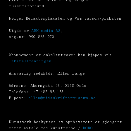
Støttet av Kulturrådet og Norges
museumsforbund
Følger Redaktørplakaten og Vær Varsom-plakaten
Utgis av
ABM-media AS
,
org.nr: 990 863 970
Abonnement og enkeltutgaver kan kjøpes via
Tekstallmenningen
Ansvarlig redaktør: Ellen Lange
Adresse: Akersgata 43, 0158 Oslo
Telefon: +47 482 58 183
E-post:
ellen@tidsskriftetmuseum.no
Kunstverk beskyttet av opphavsrett er gjengitt
etter avtale med kunstnerne /
BONO