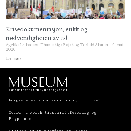
Krisedokumentasjon, etikk og
nødvendigheten av tid
Ageliki Lefkaditou Thanushiga Rajah og Torhild Skatun
6. mai
2020
Les mer »
Norges eneste magasin for og om museum
Medlem i Norsk tidsskriftforening og
Fagpressen