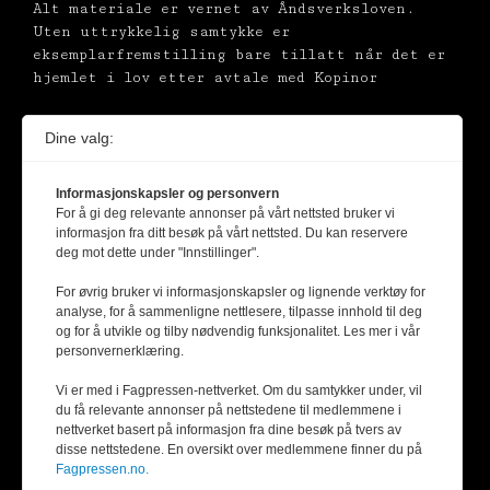
Alt materiale er vernet av Åndsverksloven.
Uten uttrykkelig samtykke er
eksemplarfremstilling bare tillatt når det er
hjemlet i lov etter avtale med Kopinor
Dine valg:
Informasjonskapsler og personvern
For å gi deg relevante annonser på vårt nettsted bruker vi
informasjon fra ditt besøk på vårt nettsted. Du kan reservere
deg mot dette under "Innstillinger".
For øvrig bruker vi informasjonskapsler og lignende verktøy for
analyse, for å sammenligne nettlesere, tilpasse innhold til deg
og for å utvikle og tilby nødvendig funksjonalitet. Les mer i vår
personvernerklæring.
Vi er med i Fagpressen-nettverket. Om du samtykker under, vil
du få relevante annonser på nettstedene til medlemmene i
nettverket basert på informasjon fra dine besøk på tvers av
disse nettstedene. En oversikt over medlemmene finner du på
Fagpressen.no.