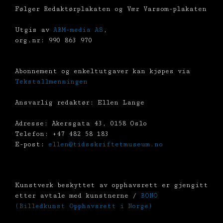
Følger Redaktørplakaten og Vær Varsom-plakaten
Utgis av
ABM-media AS
,
org.nr: 990 863 970
Abonnement og enkeltutgaver kan kjøpes via
Tekstallmenningen
Ansvarlig redaktør: Ellen Lange
Adresse: Akersgata 43, 0158 Oslo
Telefon: +47 482 58 183
E-post:
ellen@tidsskriftetmuseum.no
Kunstverk beskyttet av opphavsrett er gjengitt
etter avtale med kunstnerne /
BONO
(Billedkunst Opphavsrett i Norge)