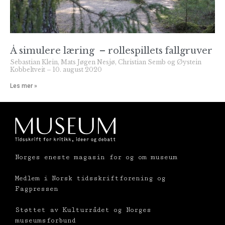
Å simulere læring – rollespillets fallgruver
Sebastian Klein, Mats Jøgen Nesjø, Christian Semb og Øystein
Kobbeltveit
10. august 2020
Les mer »
Norges eneste magasin for og om museum
Medlem i Norsk tidsskriftforening og
Fagpressen
Støttet av Kulturrådet og Norges
museumsforbund