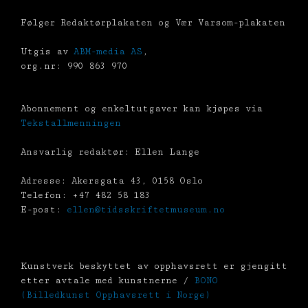
Følger Redaktørplakaten og Vær Varsom-plakaten
Utgis av
ABM-media AS
,
org.nr: 990 863 970
Abonnement og enkeltutgaver kan kjøpes via
Tekstallmenningen
Ansvarlig redaktør: Ellen Lange
Adresse: Akersgata 43, 0158 Oslo
Telefon: +47 482 58 183
E-post:
ellen@tidsskriftetmuseum.no
Kunstverk beskyttet av opphavsrett er gjengitt
etter avtale med kunstnerne /
BONO
(Billedkunst Opphavsrett i Norge)