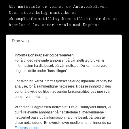
Alt materiale er vernet av Åndsverksloven.
Uten uttrykkelig samtykke er
eksemplarfremstilling bare tillatt når det er
hjemlet i lov etter avtale med Kopinor
Dine valg:
Informasjonskapsler og personvern
For å gi deg relevante annonser på vårt nettsted bruker vi
informasjon fra ditt besøk på vårt nettsted. Du kan reservere
deg mot dette under "Innstillinger".
For øvrig bruker vi informasjonskapsler og lignende verktøy for
analyse, for å sammenligne nettlesere, tilpasse innhold til deg
og for å utvikle og tilby nødvendig funksjonalitet. Les mer i vår
personvernerklæring.
Vi er med i Fagpressen-nettverket. Om du samtykker under, vil
du få relevante annonser på nettstedene til medlemmene i
nettverket basert på informasjon fra dine besøk på tvers av
disse nettstedene. En oversikt over medlemmene finner du på
Fagpressen.no.