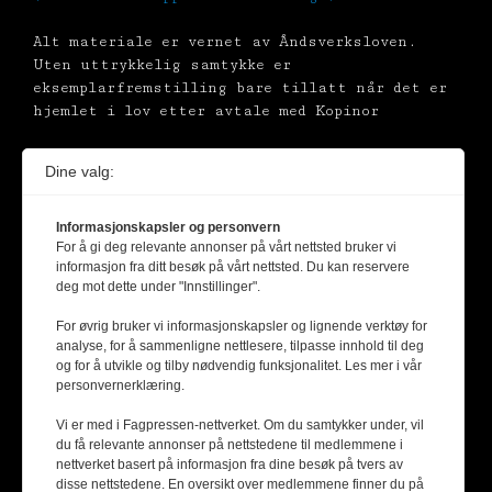
Alt materiale er vernet av Åndsverksloven.
Uten uttrykkelig samtykke er
eksemplarfremstilling bare tillatt når det er
hjemlet i lov etter avtale med Kopinor
Dine valg:
Informasjonskapsler og personvern
For å gi deg relevante annonser på vårt nettsted bruker vi
informasjon fra ditt besøk på vårt nettsted. Du kan reservere
deg mot dette under "Innstillinger".
For øvrig bruker vi informasjonskapsler og lignende verktøy for
analyse, for å sammenligne nettlesere, tilpasse innhold til deg
og for å utvikle og tilby nødvendig funksjonalitet. Les mer i vår
personvernerklæring.
Vi er med i Fagpressen-nettverket. Om du samtykker under, vil
du få relevante annonser på nettstedene til medlemmene i
nettverket basert på informasjon fra dine besøk på tvers av
disse nettstedene. En oversikt over medlemmene finner du på