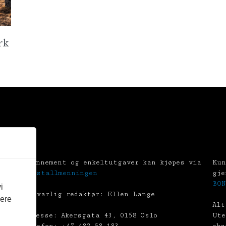
rk
Abonnement og enkeltutgaver kan kjøpes via
Kun
Tekstallmenningen
gje
BON
i
Ansvarlig redaktør: Ellen Lange
vere
Alt
Adresse: Akersgata 43, 0158 Oslo
Ute
Telefon: +47 482 58 183
eks