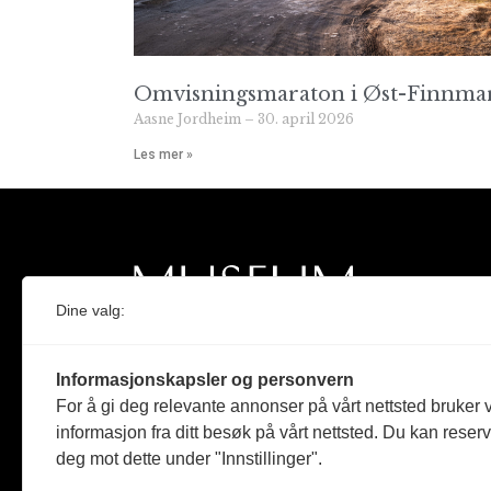
Omvisningsmaraton i Øst-Finnma
Aasne Jordheim
30. april 2026
Les mer »
Dine valg:
Norges eneste magasin for og om museum
Informasjonskapsler og personvern
Medlem i Norsk tidsskriftforening og
For å gi deg relevante annonser på vårt nettsted bruker v
Fagpressen
informasjon fra ditt besøk på vårt nettsted. Du kan reser
deg mot dette under "Innstillinger".
Støttet av Kulturrådet og Norges
museumsforbund