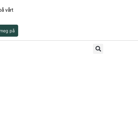
å vårt
 meg på