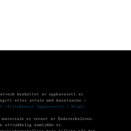
stverk beskyttet av opphavsrett er
ngitt etter avtale med kunstnerne /
O (Billedkunst Opphavsrett i Norge)
 materiale er vernet av Åndsverksloven.
n uttrykkelig samtykke er
emplarfremstilling bare tillatt når det