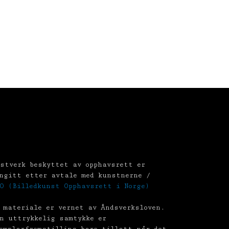
stverk beskyttet av opphavsrett er
ngitt etter avtale med kunstnerne /
O (Billedkunst Opphavsrett i Norge)
 materiale er vernet av Åndsverksloven.
n uttrykkelig samtykke er
emplarfremstilling bare tillatt når det