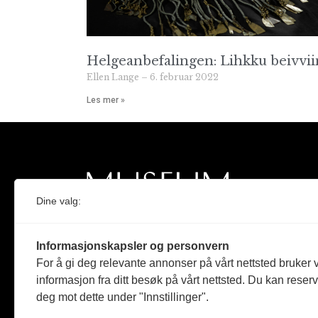
Helgeanbefalingen: Lihkku beivvii
Ellen Lange
6. februar 2022
Les mer »
Dine valg:
Norges eneste magasin for og om museum
Informasjonskapsler og personvern
Medlem i Norsk tidsskriftforening og
For å gi deg relevante annonser på vårt nettsted bruker v
Fagpressen
informasjon fra ditt besøk på vårt nettsted. Du kan reser
deg mot dette under "Innstillinger".
Støttet av Kulturrådet og Norges
museumsforbund