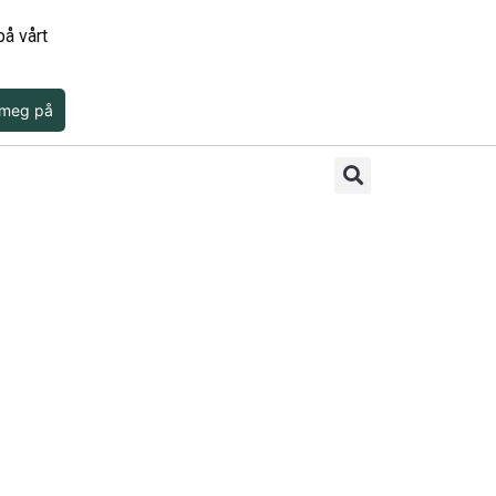
å vårt
 meg på