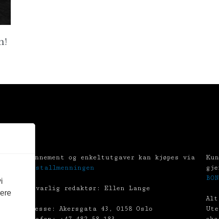
n!
Abonnement og enkeltutgaver kan kjøpes via
Kun
Tekstallmenningen
gje
BON
i
Ansvarlig redaktør: Ellen Lange
vere
Alt
Adresse: Akersgata 43, 0158 Oslo
Ute
Telefon: +47 482 58 183
eks