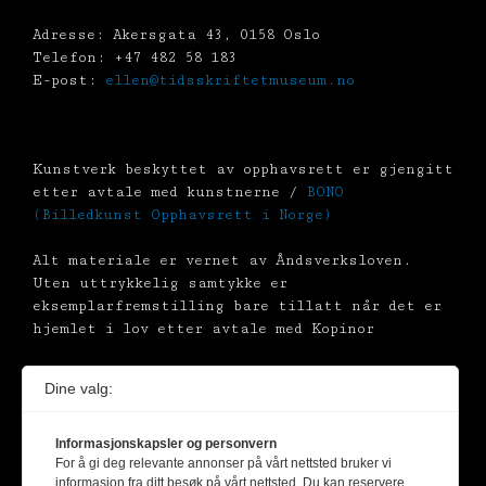
Adresse: Akersgata 43, 0158 Oslo
Telefon: +47 482 58 183
E-post:
ellen@tidsskriftetmuseum.no
Kunstverk beskyttet av opphavsrett er gjengitt
etter avtale med kunstnerne /
BONO
(Billedkunst Opphavsrett i Norge)
Alt materiale er vernet av Åndsverksloven.
Uten uttrykkelig samtykke er
eksemplarfremstilling bare tillatt når det er
hjemlet i lov etter avtale med Kopinor
Dine valg:
Informasjonskapsler og personvern
For å gi deg relevante annonser på vårt nettsted bruker vi
informasjon fra ditt besøk på vårt nettsted. Du kan reservere