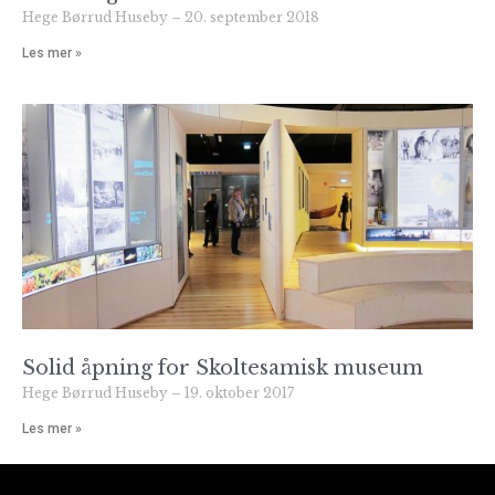
Hege Børrud Huseby
20. september 2018
Les mer »
Solid åpning for Skoltesamisk museum
Hege Børrud Huseby
19. oktober 2017
Les mer »