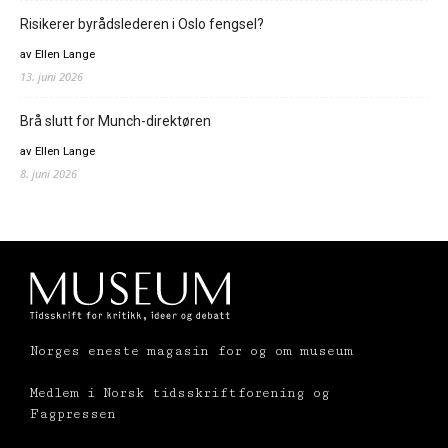
Risikerer byrådslederen i Oslo fengsel?
av Ellen Lange
13. juni 2026
Brå slutt for Munch-direktøren
av Ellen Lange
8. juni 2026
Norges eneste magasin for og om museum
Medlem i Norsk tidsskriftforening og
Fagpressen