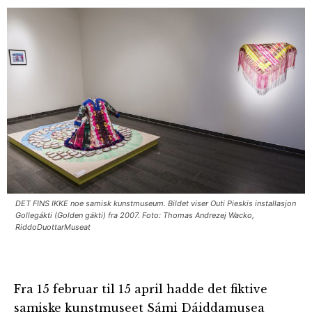
DET FINS IKKE noe samisk kunstmuseum. Bildet viser Outi Pieskis installasjon
Gollegákti (Golden gákti) fra 2007. Foto: Thomas Andrezej Wacko,
RiddoDuottarMuseat
Fra 15 februar til 15 april hadde det fiktive
samiske kunstmuseet Sámi Dáiddamusea