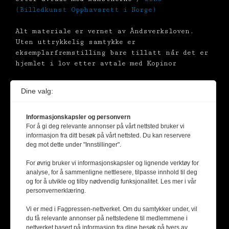
(Billedkunst Opphavsrett i Norge)
Alt materiale er vernet av Åndsverksloven.
Uten uttrykkelig samtykke er
eksemplarfremstilling bare tillatt når det er
hjemlet i lov etter avtale med Kopinor
Dine valg:
Informasjonskapsler og personvern
For å gi deg relevante annonser på vårt nettsted bruker vi
informasjon fra ditt besøk på vårt nettsted. Du kan reservere
deg mot dette under "Innstillinger".
For øvrig bruker vi informasjonskapsler og lignende verktøy for
analyse, for å sammenligne nettlesere, tilpasse innhold til deg
og for å utvikle og tilby nødvendig funksjonalitet. Les mer i vår
personvernerklæring.
Vi er med i Fagpressen-nettverket. Om du samtykker under, vil
du få relevante annonser på nettstedene til medlemmene i
nettverket basert på informasjon fra dine besøk på tvers av