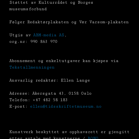
Støttet av Kulturrådet og Norges
museumsforbund
Følger Redaktørplakaten og Vær Varsom-plakaten
Utgis av
ABM-media AS
,
org.nr: 990 863 970
Abonnement og enkeltutgaver kan kjøpes via
Tekstallmenningen
Ansvarlig redaktør: Ellen Lange
Adresse: Akersgata 43, 0158 Oslo
Telefon: +47 482 58 183
E-post:
ellen@tidsskriftetmuseum.no
Kunstverk beskyttet av opphavsrett er gjengitt
etter avtale med kunstnerne /
BONO