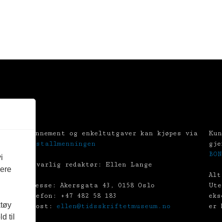
Abonnement og enkeltutgaver kan kjøpes via
Kun
Tekstallmenningen
gje
BON
i
Ansvarlig redaktør: Ellen Lange
vere
Alt
Adresse: Akersgata 43, 0158 Oslo
Ute
Telefon: +47 482 58 183
eks
ktøy
E-post:
ellen@tidsskriftetmuseum.no
er 
d til