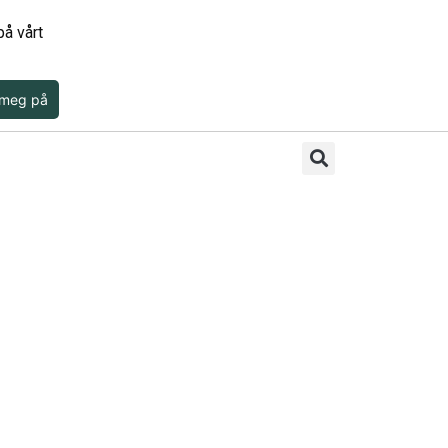
å vårt
 meg på