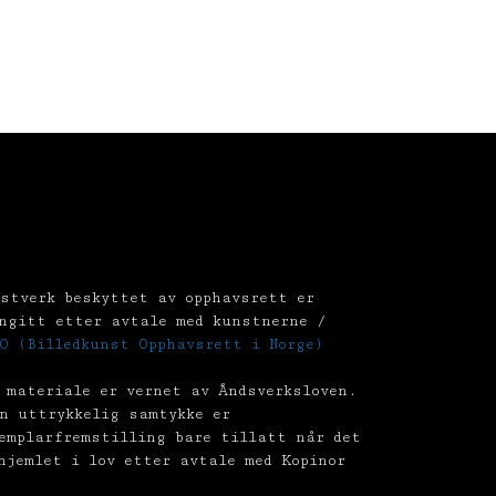
stverk beskyttet av opphavsrett er
ngitt etter avtale med kunstnerne /
O (Billedkunst Opphavsrett i Norge)
 materiale er vernet av Åndsverksloven.
n uttrykkelig samtykke er
emplarfremstilling bare tillatt når det
hjemlet i lov etter avtale med Kopinor