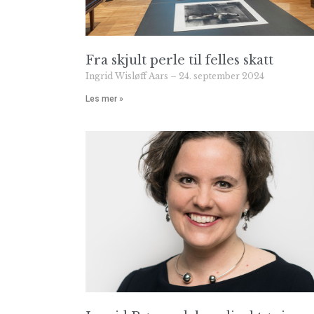
Fra skjult perle til felles skatt
Ingrid Wisløff Aars
24. september 2024
Les mer »