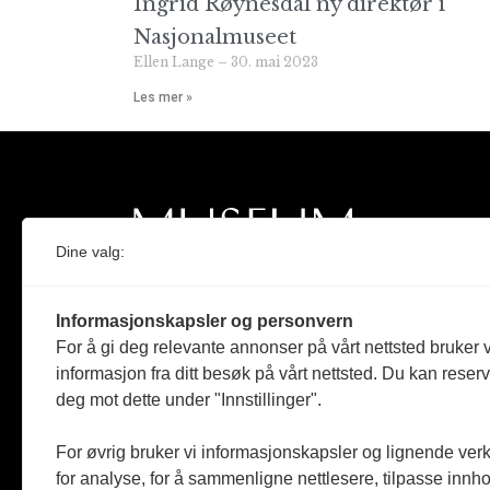
Ingrid Røynesdal ny direktør i
Nasjonalmuseet
Ellen Lange
30. mai 2023
Les mer »
Dine valg:
Norges eneste magasin for og om museum
Informasjonskapsler og personvern
Medlem i Norsk tidsskriftforening og
For å gi deg relevante annonser på vårt nettsted bruker v
Fagpressen
informasjon fra ditt besøk på vårt nettsted. Du kan reser
deg mot dette under "Innstillinger".
Støttet av Kulturrådet og Norges
museumsforbund
For øvrig bruker vi informasjonskapsler og lignende ver
for analyse, for å sammenligne nettlesere, tilpasse innhol
Følger Redaktørplakaten og Vær Varsom-