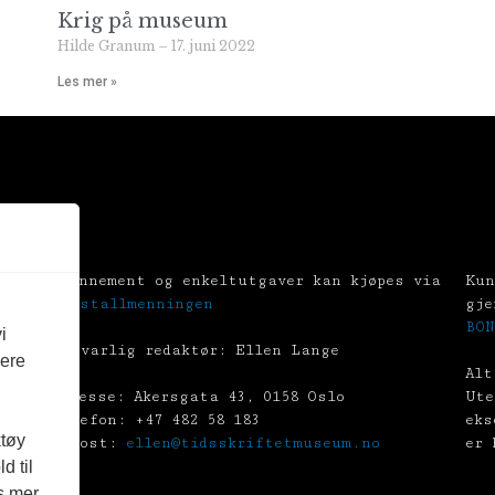
Krig på museum
Hilde Granum
17. juni 2022
Les mer »
Abonnement og enkeltutgaver kan kjøpes via
Kun
Tekstallmenningen
gje
BON
i
Ansvarlig redaktør: Ellen Lange
vere
Alt
Adresse: Akersgata 43, 0158 Oslo
Ute
Telefon: +47 482 58 183
eks
ktøy
E-post:
ellen@tidsskriftetmuseum.no
er 
d til
es mer