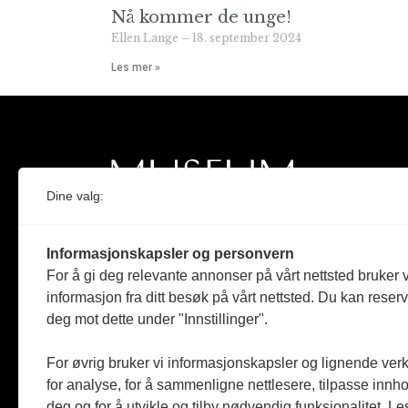
Nå kommer de unge!
Ellen Lange
18. september 2024
Les mer »
Dine valg:
Norges eneste magasin for og om museum
Informasjonskapsler og personvern
Medlem i Norsk tidsskriftforening og
For å gi deg relevante annonser på vårt nettsted bruker v
Fagpressen
informasjon fra ditt besøk på vårt nettsted. Du kan reser
deg mot dette under "Innstillinger".
Støttet av Kulturrådet og Norges
museumsforbund
For øvrig bruker vi informasjonskapsler og lignende ver
for analyse, for å sammenligne nettlesere, tilpasse innhol
Følger Redaktørplakaten og Vær Varsom-
plakaten
deg og for å utvikle og tilby nødvendig funksjonalitet. L