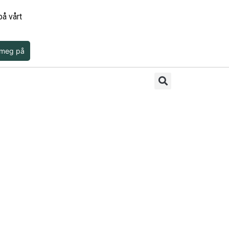
å vårt
 meg på