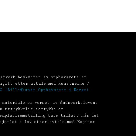
stverk beskyttet av opphavsrett er
ngitt etter avtale med kunstnerne /
O (Billedkunst Opphavsrett i Norge)
 materiale er vernet av Åndsverksloven.
n uttrykkelig samtykke er
emplarfremstilling bare tillatt når det
hjemlet i lov etter avtale med Kopinor