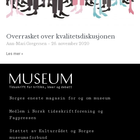
Overrasket over kvalitetsdiskusjonen
Ann-Mari Gregersen
26. november 2020
Les mer »
Norges eneste magasin for og om museum
Medlem i Norsk tidsskriftforening og
Fagpressen
Støttet av Kulturrådet og Norges
museumsforbund