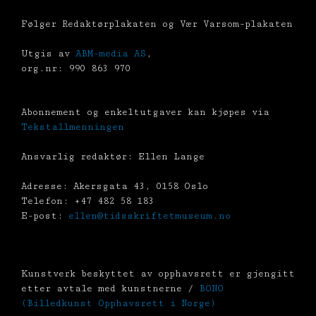
Følger Redaktørplakaten og Vær Varsom-plakaten
Utgis av
ABM-media AS
,
org.nr: 990 863 970
Abonnement og enkeltutgaver kan kjøpes via
Tekstallmenningen
Ansvarlig redaktør: Ellen Lange
Adresse: Akersgata 43, 0158 Oslo
Telefon: +47 482 58 183
E-post:
ellen@tidsskriftetmuseum.no
Kunstverk beskyttet av opphavsrett er gjengitt
etter avtale med kunstnerne /
BONO
(Billedkunst Opphavsrett i Norge)