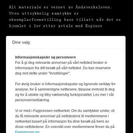
Alt materiale er vernet av Åndsverksloven.
Uten uttrykkelig samtykke er
eksemplarfremstilling bare tillatt når det er
hjemlet i lov etter avtale med Kopinor
Dine valg:
Informasjonskapsler og personvern
For å gi deg relevante annonser på vårt nettsted bruker vi
informasjon fra ditt besøk på vårt nettsted. Du kan reservere
deg mot dette under "Innstillinger".
For øvrig bruker vi informasjonskapsler og lignende verktøy for
analyse, for å sammenligne nettlesere, tilpasse innhold til deg
og for å utvikle og tilby nødvendig funksjonalitet. Les mer i vår
personvernerklæring.
Vi er med i Fagpressen-nettverket. Om du samtykker under, vil
du få relevante annonser på nettstedene til medlemmene i
nettverket basert på informasjon fra dine besøk på tvers av
disse nettstedene. En oversikt over medlemmene finner du på
Fagpressen.no.