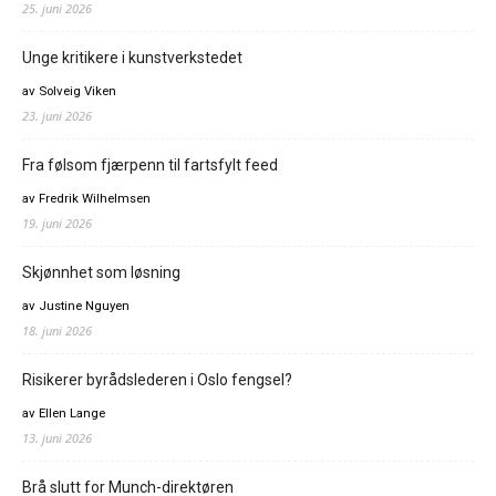
25. juni 2026
Unge kritikere i kunstverkstedet
av Solveig Viken
23. juni 2026
Fra følsom fjærpenn til fartsfylt feed
av Fredrik Wilhelmsen
19. juni 2026
Skjønnhet som løsning
av Justine Nguyen
18. juni 2026
Risikerer byrådslederen i Oslo fengsel?
av Ellen Lange
13. juni 2026
Brå slutt for Munch-direktøren