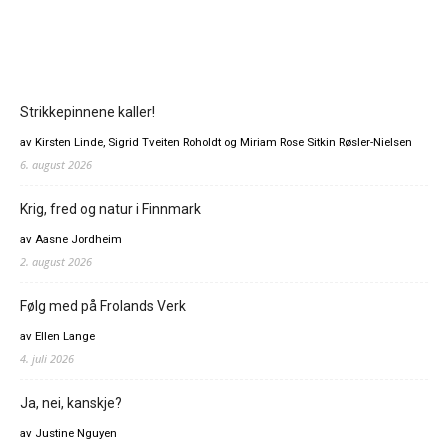
Strikkepinnene kaller!
av Kirsten Linde, Sigrid Tveiten Roholdt og Miriam Rose Sitkin Røsler-Nielsen
6. august 2026
Krig, fred og natur i Finnmark
av Aasne Jordheim
2. august 2026
Følg med på Frolands Verk
av Ellen Lange
4. juli 2026
Ja, nei, kanskje?
av Justine Nguyen