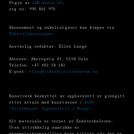
Utgis av
ABM-media AS
,
org.nr: 990 863 970
Abonnement og enkeltutgaver kan kjøpes via
Tekstallmenningen
Ansvarlig redaktør: Ellen Lange
Adresse: Akersgata 43, 0158 Oslo
Telefon: +47 482 58 183
E-post:
ellen@tidsskriftetmuseum.no
Kunstverk beskyttet av opphavsrett er gjengitt
etter avtale med kunstnerne /
BONO
(Billedkunst Opphavsrett i Norge)
Alt materiale er vernet av Åndsverksloven.
Uten uttrykkelig samtykke er
eksemplarfremstilling bare tillatt når det er