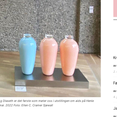
Kr
av
2.
Fø
av
4. 
 Dlaseth er det første som møter oss i utstillingen om aids på Henie
 mai. 2022 Foto: Ellen C. Cramer Sjøwall
Ja
av