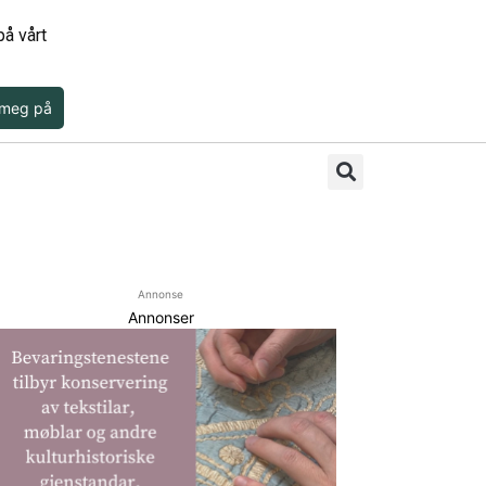
å vårt
 meg på
Annonse
Annonser