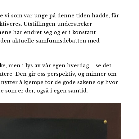
vi som var unge på denne tiden hadde, får
iveres. Utstillingen understreker
ene har endret seg og er i konstant
i den aktuelle samfunnsdebatten med
ake, men i lys av vår egen hverdag – se det
ktere. Den gir oss perspektiv, og minner om
et nytter å kjempe for de gode sakene og hvor
ne som er der, også i egen samtid.