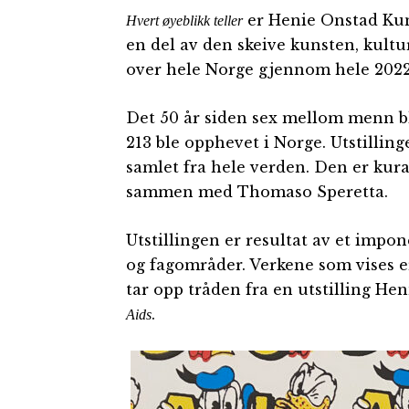
er Henie Onstad Kuns
Hvert øyeblikk teller
en del av den skeive kunsten, kult
over hele Norge gjennom hele 2022
Det 50 år siden sex mellom menn bl
213 ble opphevet i Norge. Utstillin
samlet fra hele verden. Den er kur
sammen med Thomaso Speretta.
Utstillingen er resultat av et imp
og fagområder. Verkene som vises er 
tar opp tråden fra en utstilling He
.
Aids