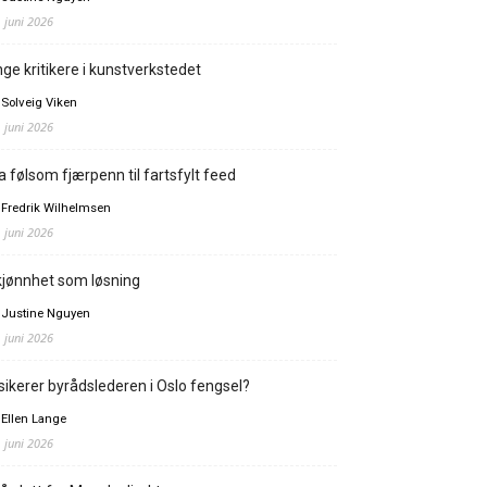
. juni 2026
ge kritikere i kunstverkstedet
 Solveig Viken
. juni 2026
a følsom fjærpenn til fartsfylt feed
 Fredrik Wilhelmsen
. juni 2026
jønnhet som løsning
 Justine Nguyen
. juni 2026
sikerer byrådslederen i Oslo fengsel?
 Ellen Lange
. juni 2026