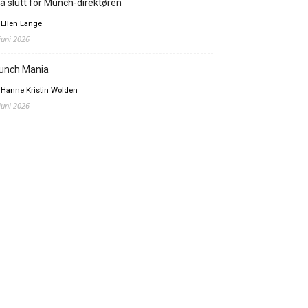
å slutt for Munch-direktøren
 Ellen Lange
 juni 2026
unch Mania
 Hanne Kristin Wolden
 juni 2026