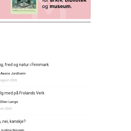
ig, fred og natur i Finnmark
 Aasne Jordheim
 august 2026
lg med på Frolands Verk
 Ellen Lange
juli 2026
, nei, kanskje?
 Justine Nguyen