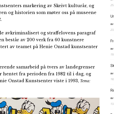
25
tsenters markering av Skeivt kulturår, og
uren og historien som møter oss på museene
Un
.
av
23
e avkriminalisert og straffelovens paragraf
gen består av 200 verk fra 60 kunstnere
Fr
atert av teamet på Henie Onstad kunstsenter
av
19
Sk
onerende samarbeid på tvers av landegrenser
hentet fra perioden fra 1982 til i dag, og
av
18
nnie Onstad Kunstsenter viste i 1993,
Tema:
Ri
av
13