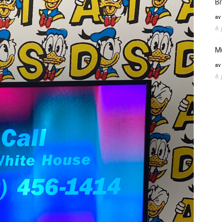
Br
av
8.
M
av
8.