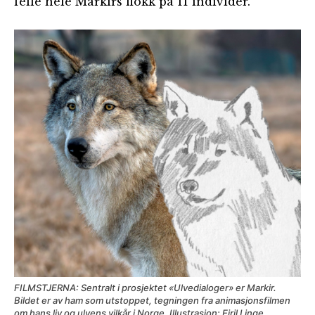
felle hele Markirs flokk på 11 individer.
FILMSTJERNA: Sentralt i prosjektet «Ulvedialoger» er Markir.
Bildet er av ham som utstoppet, tegningen fra animasjonsfilmen
om hans liv og ulvens vilkår i Norge. Illustrasjon: Eiril Linge.