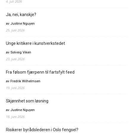
4. juli 2026
Ja, nei, kanskje?
av Justine Nguyen
25. juni 2026
Unge kritikere i kunstverkstedet
av Solveig Viken
23. juni 2026
Fra følsom fjærpenn til fartsfylt feed
av Fredrik Wilhelmsen
19. juni 2026
Skjønnhet som løsning
av Justine Nguyen
18. juni 2026
Risikerer byrådslederen i Oslo fengsel?