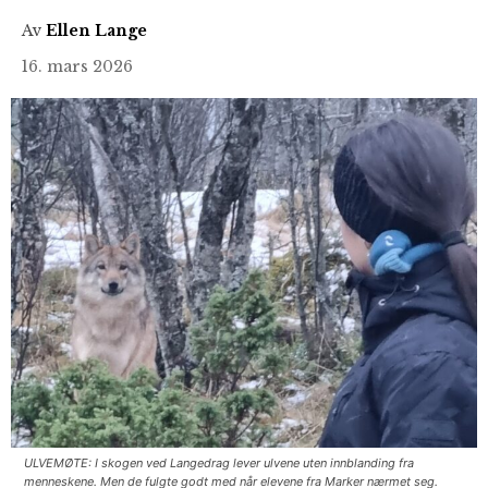
Av
Ellen Lange
16. mars 2026
ULVEMØTE: I skogen ved Langedrag lever ulvene uten innblanding fra
menneskene. Men de fulgte godt med når elevene fra Marker nærmet seg.