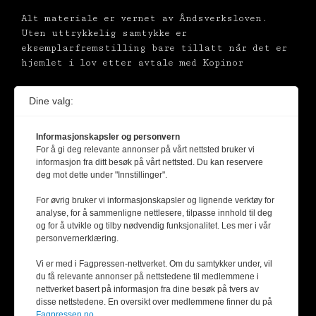
Alt materiale er vernet av Åndsverksloven.
Uten uttrykkelig samtykke er
eksemplarfremstilling bare tillatt når det er
hjemlet i lov etter avtale med Kopinor
Dine valg:
Informasjonskapsler og personvern
For å gi deg relevante annonser på vårt nettsted bruker vi
informasjon fra ditt besøk på vårt nettsted. Du kan reservere
deg mot dette under "Innstillinger".
For øvrig bruker vi informasjonskapsler og lignende verktøy for
analyse, for å sammenligne nettlesere, tilpasse innhold til deg
og for å utvikle og tilby nødvendig funksjonalitet. Les mer i vår
personvernerklæring.
Vi er med i Fagpressen-nettverket. Om du samtykker under, vil
du få relevante annonser på nettstedene til medlemmene i
nettverket basert på informasjon fra dine besøk på tvers av
disse nettstedene. En oversikt over medlemmene finner du på
Fagpressen.no.