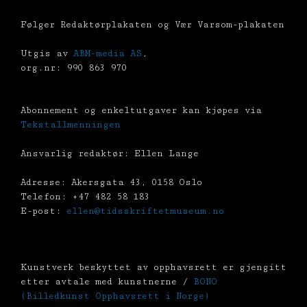
Følger Redaktørplakaten og Vær Varsom-plakaten
Utgis av
ABM-media AS
,
org.nr: 990 863 970
Abonnement og enkeltutgaver kan kjøpes via
Tekstallmenningen
Ansvarlig redaktør: Ellen Lange
Adresse: Akersgata 43, 0158 Oslo
Telefon: +47 482 58 183
E-post:
ellen@tidsskriftetmuseum.no
Kunstverk beskyttet av opphavsrett er gjengitt
etter avtale med kunstnerne /
BONO
(Billedkunst Opphavsrett i Norge)