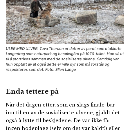
ULER MED ULVER. Tuva Thorson er datter av paret som etablerte
Langedrag som naturpark og besøksgård på 1970-tallet. Hun så ut
til å stortrives sammen med de sosialiserte ulvene. Samtidig var
hun opptatt av at også dette er ville dyr som må forstås og
respekteres som det. Foto: Ellen Lange
Enda tettere på
Når det dagen etter, som en slags finale, bar
inn til en av de sosialiserte ulvene, gjaldt det
også å lytte til beskjedene. De var ikke få:
ingen hodeplagg (selv om det var kaldt!) eller