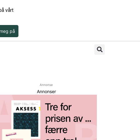
å vårt
 meg på
Annonse
Annonser