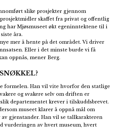
ennomført slike prosjekter gjennom
prosjektmidler skaffet fra privat og offentlig
ng har Mjøsmuseet økt egeninntektene til i
siste åra.
g mye mer å hente på det området. Vi driver
innsatsen. Eller i det minste burde vi få
kan oppnås, mener Berg.
GSNØKKEL?
e formelen. Han vil vite hvorfor den statlige
vakere og svakere selv om driften er
 slik departementet krever i tilskuddsbrevet.
g dersom museet klarer å oppnå mål om
g av gjenstander. Han vil se tallkarakteren
d vurderingen av hvert museum, hvert