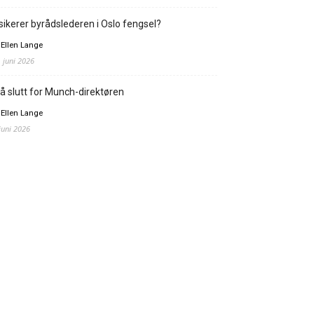
sikerer byrådslederen i Oslo fengsel?
 Ellen Lange
. juni 2026
å slutt for Munch-direktøren
 Ellen Lange
 juni 2026