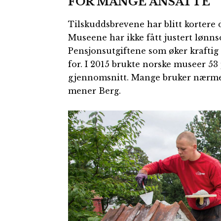
FOR MANGE ANSATTE
Tilskuddsbrevene har blitt kortere 
Museene har ikke fått justert lønnso
Pensjonsutgiftene som øker kraftig 
for. I 2015 brukte norske museer 53 
gjennomsnitt. Mange bruker nærmere
mener Berg.