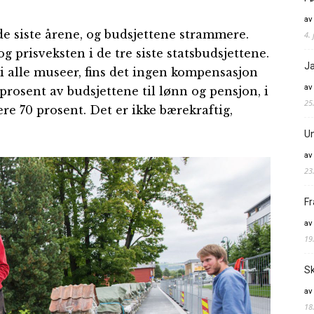
av
de siste årene, og budsjettene strammere.
4. 
g prisveksten i de tre siste statsbudsjettene.
Ja
i alle museer, fins det ingen kompensasjon
av
prosent av budsjettene til lønn og pensjon, i
25
 70 prosent. Det er ikke bærekraftig,
Un
av
23
Fr
av
19
Sk
av
18