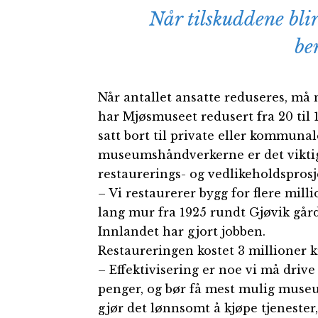
Når tilskuddene blir
be
Når antallet ansatte reduseres, må 
har Mjøsmuseet redusert fra 20 til 1
satt bort til private eller kommuna
museumshåndverkerne er det viktig 
restaurerings- og vedlikeholdsprosj
– Vi restaurerer bygg for flere milli
lang mur fra 1925 rundt Gjøvik gård
Innlandet har gjort jobben.
Restaureringen kostet 3 millioner k
– Effektivisering er noe vi må driv
penger, og bør få mest mulig mus
gjør det lønnsomt å kjøpe tjenester,