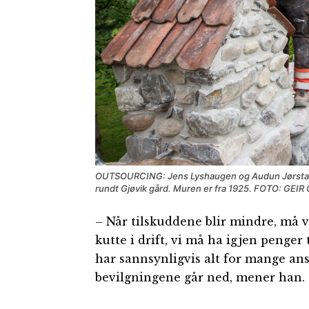
OUTSOURCING: Jens Lyshaugen og Audun Jørstad 
rundt Gjøvik gård. Muren er fra 1925. FOTO: GEI
– Når tilskuddene blir mindre, må v
kutte i drift, vi må ha igjen penger
har sannsynligvis alt for mange an
bevilgningene går ned, mener han.