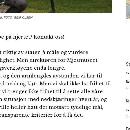
ård. FOTO: GEIR OLSEN
 på hjertet? Kontakt oss!
 riktig av staten å måle og vurdere
glighet. Men direktøren for Mjøsmuseet
St
ngsverktøyene enda lengre.
av
e, og den armlengdes avstanden vi har til
Rø
 nebb og klør. Men vi skal ikke ha frihet til
6.
vi trenger ikke frihet til å sette alle våre
en situasjon med nedskjæringer hvert år, og
Kr
 ville heller hatt det motsatt: tydelige mål,
av
ansparente kriterier for å få det.
2.
Fø