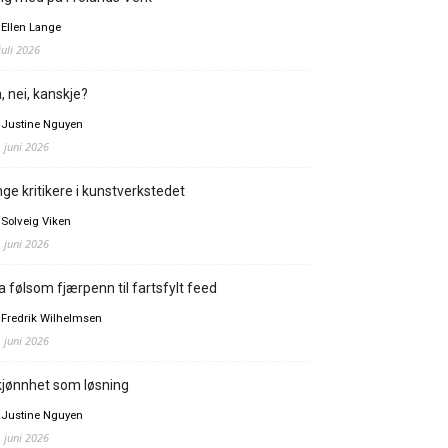
 Ellen Lange
juli 2026
, nei, kanskje?
 Justine Nguyen
. juni 2026
ge kritikere i kunstverkstedet
 Solveig Viken
. juni 2026
a følsom fjærpenn til fartsfylt feed
 Fredrik Wilhelmsen
. juni 2026
jønnhet som løsning
 Justine Nguyen
. juni 2026