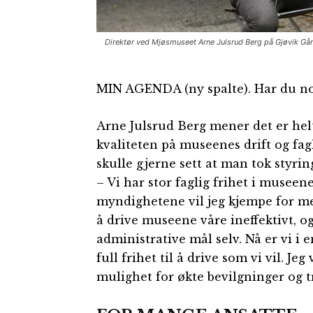
Direktør ved Mjøsmuseet Arne Julsrud Berg på Gjøvik G
MIN AGENDA (ny spalte). Har du noe
Arne Julsrud Berg mener det er helt
kvaliteten på museenes drift og fa
skulle gjerne sett at man tok styri
– Vi har stor faglig frihet i museen
myndighetene vil jeg kjempe for med
å drive museene våre ineffektivt, og 
administrative mål selv. Nå er vi i 
full frihet til å drive som vi vil. Jeg
mulighet for økte bevilgninger og tr