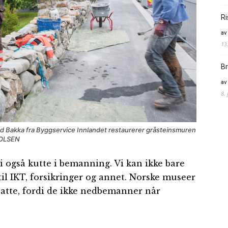
Ri
av
13
Br
av
8.
Bakka fra Byggservice Innlandet restaurerer gråsteinsmuren
R OLSEN
i også kutte i bemanning. Vi kan ikke bare
 til IKT, forsikringer og annet. Norske museer
satte, fordi de ikke nedbemanner når