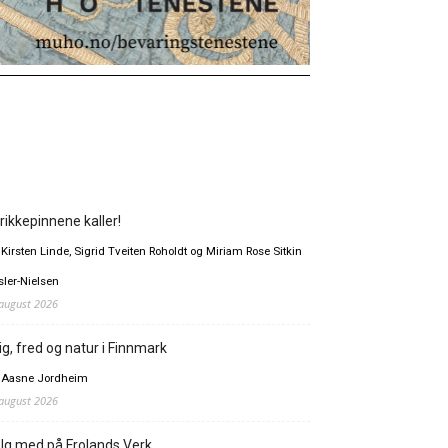
rikkepinnene kaller!
 Kirsten Linde, Sigrid Tveiten Roholdt og Miriam Rose Sitkin
sler-Nielsen
 august 2026
ig, fred og natur i Finnmark
 Aasne Jordheim
 august 2026
lg med på Frolands Verk