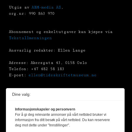
Utgis av
ABM-media AS
,
org.nr: 990 863 970
Abonnement og enkeltutgaver kan kjøpes via
Tekstallmenningen
Ansvarlig redaktør: Ellen Lange
Adresse: Akersgata 43, 0158 Oslo
Telefon: +47 482 58 183
E-post:
ellen@tidsskriftetmuseum.no
Dine valg:
Kunstverk beskyttet av opphavsrett er gjengitt
etter avtale med kunstnerne /
BONO
Informasjonskapsler og personvern
(Billedkunst Opphavsrett i Norge)
For å gi deg relevante annonser på vårt nettsted bruker vi
informasjon fra ditt besøk på vårt nettsted. Du kan reservere
Alt materiale er vernet av Åndsverksloven.
deg mot dette under "Innstillinger".
Uten uttrykkelig samtykke er