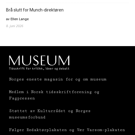
Brå slutt for Munch-direktøren
av Ellen Lange
8. juni 2026
Norges eneste magasin for og om museum
Medlem i Norsk tidsskriftforening og
Fagpressen
Støttet av Kulturrådet og Norges
museumsforbund
Følger Redaktørplakaten og Vær Varsom-plakaten