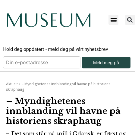
Bli ab
Bli an
Om Mu
Hold deg oppdatert - meld deg på vårt nyhetsbrev
Meld meg på
Aktuelt
– Myndighetenes innblanding vil havne på historiens
skraphaug
– Myndighetenes
innblanding vil havne på
historiens skraphaug
– Det som står på spill i Gdansk, er først og