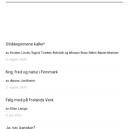
Strikkepinnene kaller!
av Kirsten Linde, Sigrid Tveiten Roholdt og Miriam Rose Sitkin Røsler-Nielsen
6. august 2026
Krig, fred og natur i Finnmark
av Aasne Jordheim
2. august 2026
Følg med på Frolands Verk
av Ellen Lange
4. juli 2026
Ja, nei, kanskje?