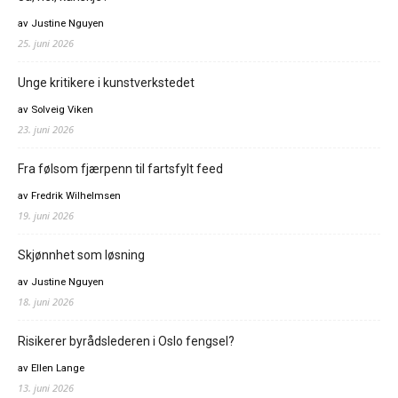
av Justine Nguyen
25. juni 2026
Unge kritikere i kunstverkstedet
av Solveig Viken
23. juni 2026
Fra følsom fjærpenn til fartsfylt feed
av Fredrik Wilhelmsen
19. juni 2026
Skjønnhet som løsning
av Justine Nguyen
18. juni 2026
Risikerer byrådslederen i Oslo fengsel?
av Ellen Lange
13. juni 2026