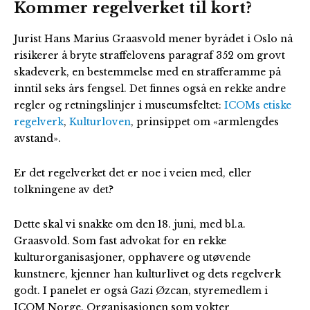
Kommer regelverket til kort?
Jurist Hans Marius Graasvold mener byrådet i Oslo nå
risikerer å bryte straffelovens paragraf 352 om grovt
skadeverk, en bestemmelse med en strafferamme på
inntil seks års fengsel. Det finnes også en rekke andre
regler og retningslinjer i museumsfeltet:
ICOMs etiske
regelverk
,
Kulturloven
, prinsippet om «armlengdes
avstand».
Er det regelverket det er noe i veien med, eller
tolkningene av det?
Dette skal vi snakke om den 18. juni, med bl.a.
Graasvold. Som fast advokat for en rekke
kulturorganisasjoner, opphavere og utøvende
kunstnere, kjenner han kulturlivet og dets regelverk
godt. I panelet er også Gazi Øzcan, styremedlem i
ICOM Norge. Organisasjonen som vokter