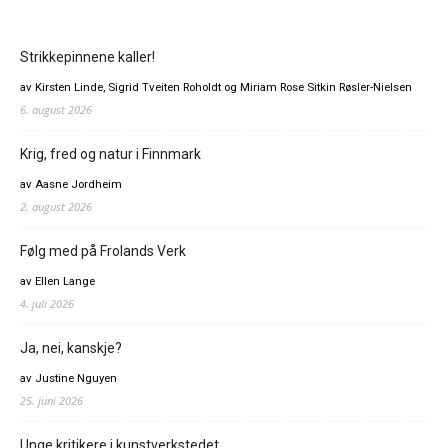
Strikkepinnene kaller!
av Kirsten Linde, Sigrid Tveiten Roholdt og Miriam Rose Sitkin Røsler-Nielsen
6. august 2026
Krig, fred og natur i Finnmark
av Aasne Jordheim
2. august 2026
Følg med på Frolands Verk
av Ellen Lange
4. juli 2026
Ja, nei, kanskje?
av Justine Nguyen
25. juni 2026
Unge kritikere i kunstverkstedet