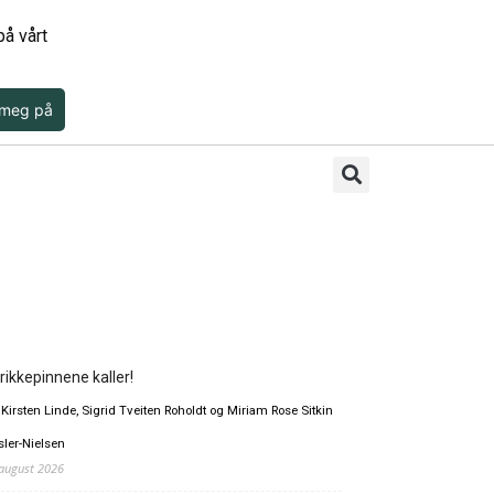
å vårt
 meg på
rikkepinnene kaller!
 Kirsten Linde, Sigrid Tveiten Roholdt og Miriam Rose Sitkin
sler-Nielsen
 august 2026