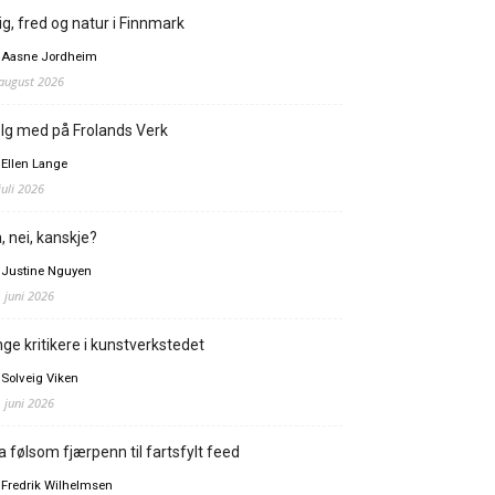
ig, fred og natur i Finnmark
 Aasne Jordheim
 august 2026
lg med på Frolands Verk
 Ellen Lange
juli 2026
, nei, kanskje?
 Justine Nguyen
. juni 2026
ge kritikere i kunstverkstedet
 Solveig Viken
. juni 2026
a følsom fjærpenn til fartsfylt feed
 Fredrik Wilhelmsen