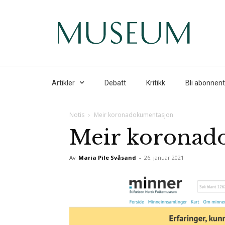
Artikler
Debatt
Kritikk
Bli abonnent
Notis
Meir koronadokumentasjon
Meir koronad
Av
Maria Pile Svåsand
-
26. januar 2021