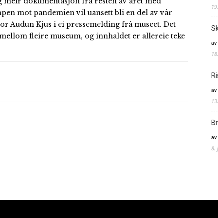
eg meir dokumentasjon frå resten av året med
19
pen mot pandemien vil uansett bli en del av vår
ator Audun Kjus i ei pressemelding frå museet. Det
Sk
 mellom fleire museum, og innhaldet er allereie teke
av
18
Ri
av
13
Br
av
8.