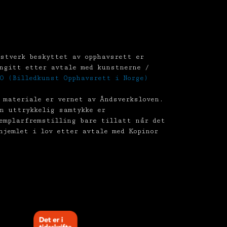
stverk beskyttet av opphavsrett er
ngitt etter avtale med kunstnerne /
O (Billedkunst Opphavsrett i Norge)
 materiale er vernet av Åndsverksloven.
n uttrykkelig samtykke er
emplarfremstilling bare tillatt når det
hjemlet i lov etter avtale med Kopinor