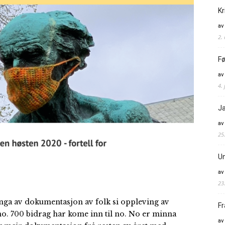
Kr
av
2.
Fø
av
4. 
Ja
av
25
Un
av
23
nga av dokumentasjon av folk si oppleving av
Fr
. 700 bidrag har kome inn til no. No er minna
av