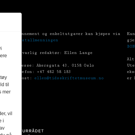
Abonnement og enkeltutgaver kan kjøpes via
Kun
Tekstallmenningen
gje
BON
i
Ansvarlig redaktør: Ellen Lange
vere
Alt
Adresse: Akersgata 43, 0158 Oslo
Ute
Telefon: +47 482 58 183
eks
ktøy
E-post:
ellen@tidsskriftetmuseum.no
er 
d til
es mer
r, vil
 i
 av