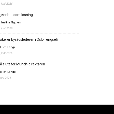
. juni 2026
jønnhet som løsning
 Justine Nguyen
. juni 2026
sikerer byrådslederen i Oslo fengsel?
 Ellen Lange
. juni 2026
å slutt for Munch-direktøren
 Ellen Lange
 juni 2026