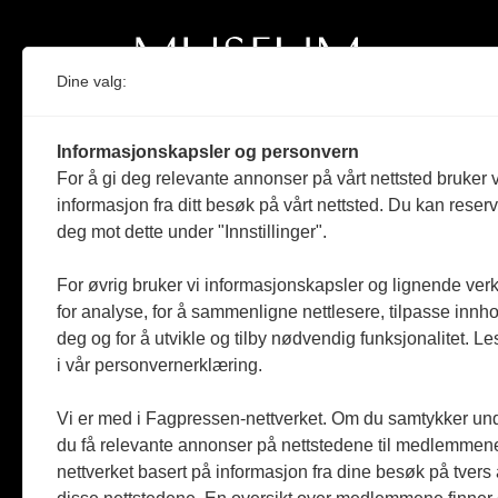
Dine valg:
Norges eneste magasin for og om museum
Informasjonskapsler og personvern
Medlem i Norsk tidsskriftforening og
For å gi deg relevante annonser på vårt nettsted bruker v
Fagpressen
informasjon fra ditt besøk på vårt nettsted. Du kan reser
deg mot dette under "Innstillinger".
Støttet av Kulturrådet og Norges
museumsforbund
For øvrig bruker vi informasjonskapsler og lignende ver
Følger Redaktørplakaten og Vær Varsom-
for analyse, for å sammenligne nettlesere, tilpasse innhol
plakaten
deg og for å utvikle og tilby nødvendig funksjonalitet. L
i vår personvernerklæring.
Utgis av
ABM-media AS
,
org.nr: 990 863 970
Vi er med i Fagpressen-nettverket. Om du samtykker unde
du få relevante annonser på nettstedene til medlemmene
nettverket basert på informasjon fra dine besøk på tvers