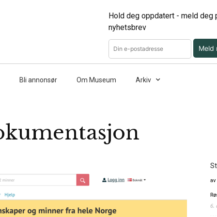
Hold deg oppdatert - meld deg p
nyhetsbrev
Meld
Bli annonsør
Om Museum
Arkiv
okumentasjon
St
av
Rø
6.