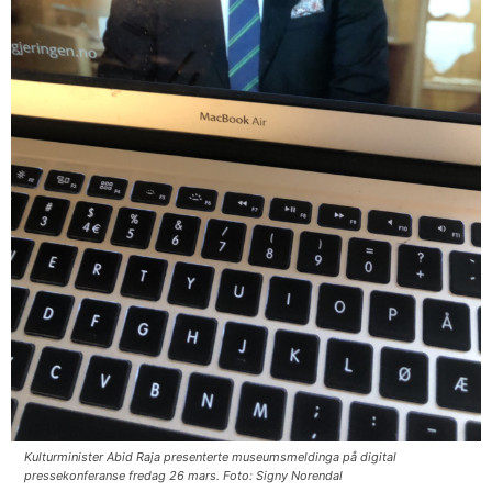
Kulturminister Abid Raja presenterte museumsmeldinga på digital
pressekonferanse fredag 26 mars. Foto: Signy Norendal