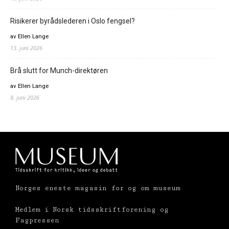
Risikerer byrådslederen i Oslo fengsel?
av Ellen Lange
13. juni 2026
Brå slutt for Munch-direktøren
av Ellen Lange
8. juni 2026
Norges eneste magasin for og om museum
Medlem i Norsk tidsskriftforening og
Fagpressen