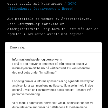
etter avtale med kunstnerne /
BONO
(Billedkunst Opphavsrett i Norge)
Alt materiale er vernet av Åndsverksloven.
Uten uttrykkelig samtykke er
eksemplarfremstilling bare tillatt når det er
hjemlet i lov etter avtale med Kopinor
Dine valg:
Informasjonskapsler og personvern
For å gi deg relevante annonser på vårt nettsted bruker vi
informasjon fra ditt besøk på vårt nettsted. Du kan reservere
deg mot dette under "Innstillinger".
For øvrig bruker vi informasjonskapsler og lignende verktøy for
analyse, for å sammenligne nettlesere, tilpasse innhold til deg
og for å utvikle og tilby nødvendig funksjonalitet. Les mer i vår
personvernerklæring.
Vi er med i Fagpressen-nettverket. Om du samtykker under, vil
du få relevante annonser på nettstedene til medlemmene i