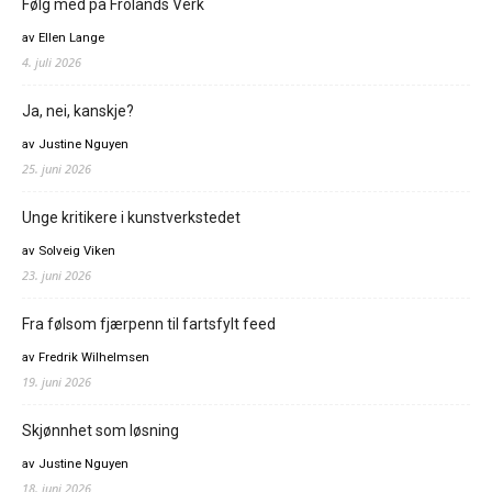
Følg med på Frolands Verk
av Ellen Lange
4. juli 2026
Ja, nei, kanskje?
av Justine Nguyen
25. juni 2026
Unge kritikere i kunstverkstedet
av Solveig Viken
23. juni 2026
Fra følsom fjærpenn til fartsfylt feed
av Fredrik Wilhelmsen
19. juni 2026
Skjønnhet som løsning
av Justine Nguyen
18. juni 2026