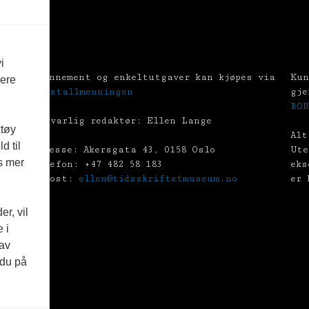
i
Abonnement og enkeltutgaver kan kjøpes via
Kun
vere
Tekstallmenningen
gje
BON
Ansvarlig redaktør: Ellen Lange
ktøy
Alt
d til
Adresse: Akersgata 43, 0158 Oslo
Ute
es mer
Telefon: +47 482 58 183
eks
E-post:
ellen@tidsskriftetmuseum.no
er 
r, vil
 i
 av
 du på