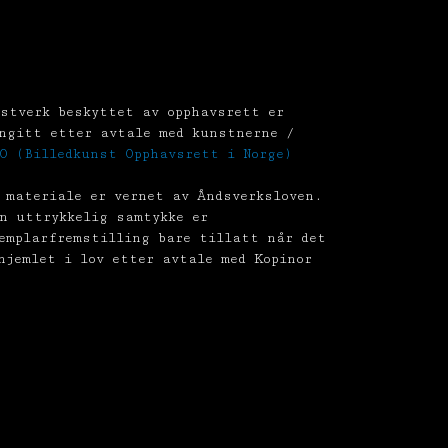
stverk beskyttet av opphavsrett er
ngitt etter avtale med kunstnerne /
O (Billedkunst Opphavsrett i Norge)
 materiale er vernet av Åndsverksloven.
n uttrykkelig samtykke er
emplarfremstilling bare tillatt når det
hjemlet i lov etter avtale med Kopinor