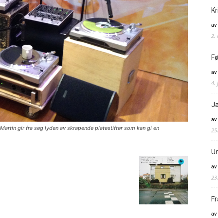
Kr
av
2.
Fø
av
4. 
Ja
av
tin gir fra seg lyden av skrapende platestifter som kan gi en
25
Un
av
23
Fr
av