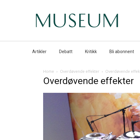
Artikler
Debatt
Kritikk
Bli abonnent
Home
Overdøvende effekter
Overdøvende effek
Overdøvende effekter