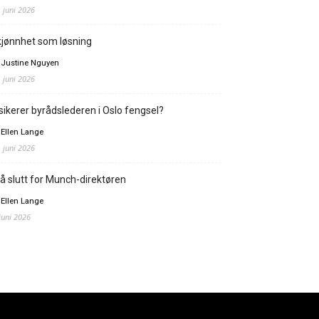
. juni 2026
jønnhet som løsning
 Justine Nguyen
. juni 2026
sikerer byrådslederen i Oslo fengsel?
 Ellen Lange
. juni 2026
å slutt for Munch-direktøren
 Ellen Lange
 juni 2026