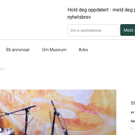
Hold deg oppdatert - meld deg p
nyhetsbrev
Meld
Bli annonsør
Om Museum
Arkiv
ter
St
av
Rø
6.