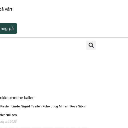
å vårt
 meg på
rikkepinnene kaller!
 Kirsten Linde, Sigrid Tveiten Roholdt og Miriam Rose Sitkin
sler-Nielsen
 august 2026