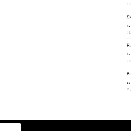
19
Sk
av
18
Ri
av
13
Br
av
8.