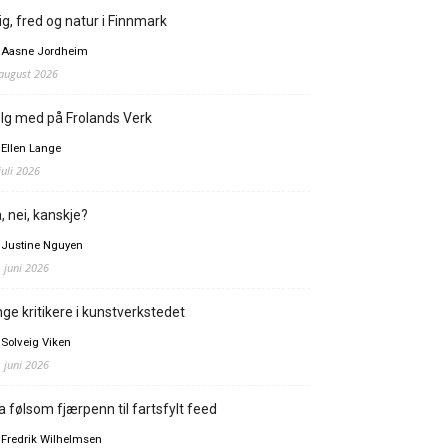
ig, fred og natur i Finnmark
 Aasne Jordheim
 august 2026
lg med på Frolands Verk
 Ellen Lange
juli 2026
, nei, kanskje?
 Justine Nguyen
. juni 2026
ge kritikere i kunstverkstedet
 Solveig Viken
. juni 2026
a følsom fjærpenn til fartsfylt feed
 Fredrik Wilhelmsen