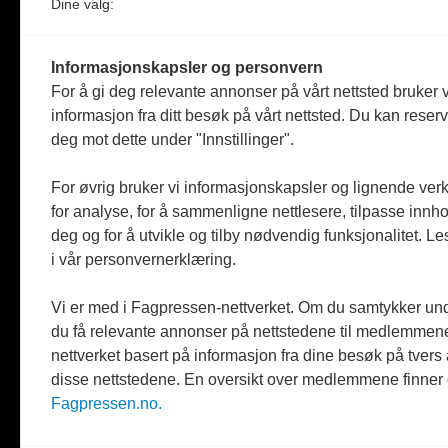
Dine valg:
Informasjonskapsler og personvern
For å gi deg relevante annonser på vårt nettsted bruker v
Norges eneste magasin for og om museum
informasjon fra ditt besøk på vårt nettsted. Du kan reser
deg mot dette under "Innstillinger".
Medlem i Norsk tidsskriftforening og
Fagpressen
For øvrig bruker vi informasjonskapsler og lignende ver
for analyse, for å sammenligne nettlesere, tilpasse innhol
Støttet av Kulturrådet og Norges
deg og for å utvikle og tilby nødvendig funksjonalitet. L
museumsforbund
i vår personvernerklæring.
Følger Redaktørplakaten og Vær Varsom-
plakaten
Vi er med i Fagpressen-nettverket. Om du samtykker unde
du få relevante annonser på nettstedene til medlemmene
Utgis av
ABM-media AS
,
nettverket basert på informasjon fra dine besøk på tvers
org.nr: 990 863 970
disse nettstedene. En oversikt over medlemmene finner
Fagpressen.no.