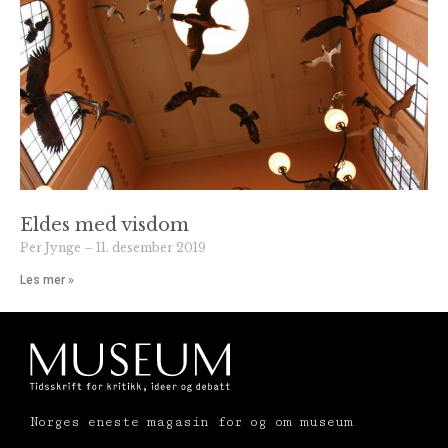
Eldes med visdom
Per Jynge
11. desember 2019
Les mer »
Norges eneste magasin for og om museum