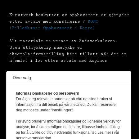
Kunstverk beskyttet av opphavsrett er gjengitt
etter avtale med kunstnerne /
BONO
(Billedkunst Opphavsrett i Norge)
Alt materiale er vernet av Åndsverksloven.
Uten uttrykkelig samtykke er
eksemplarfremstilling bare tillatt når det er
hjemlet i lov etter avtale med Kopinor
Dine valg:
Informasjonskapsler og personvern
For å gi deg relevante annonser på vårt nettsted bruker vi
informasjon fra ditt besøk på vårt nettsted. Du kan reservere
deg mot dette under "Innstillinger".
For øvrig bruker vi informasjonskapsler og lignende verktøy for
analyse, for å sammenligne nettlesere, tilpasse innhold til deg
og for å utvikle og tilby nødvendig funksjonalitet. Les mer i vår
personvernerklæring.