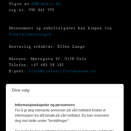
Utgis av
ABM-media AS
,
org.nr: 990 863 970
Abonnement og enkeltutgaver kan kjøpes via
Tekstallmenningen
Ansvarlig redaktør: Ellen Lange
Adresse: Akersgata 43, 0158 Oslo
Telefon: +47 482 58 183
E-post:
ellen@tidsskriftetmuseum.no
Dine valg:
Kunstverk beskyttet av opphavsrett er gjengitt
etter avtale med kunstnerne /
BONO
Informasjonskapsler og personvern
(Billedkunst Opphavsrett i Norge)
For å gi deg relevante annonser på vårt nettsted bruker vi
informasjon fra ditt besøk på vårt nettsted. Du kan reservere
Alt materiale er vernet av Åndsverksloven.
deg mot dette under "Innstillinger".
Uten uttrykkelig samtykke er