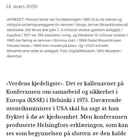
14. mars 2026
AVFREDET: Fetsund lenser var fra etableringen i 1861 et av de største og
viktigste sorteringsanleggene for tømmer i Norge, skriver Riksantikvaren på
nettsidene. Det første året gikk 1, 4 millioner stokker gjennom anlegget, i
toppåret i 1917 var 784 arbeidere i sving, og håndterte 15 millioner stokker. I
1985 tok fløting av tømmer i Glomma slutt. I 1986 fredet Riksantikvaren
Fetsund lenser, i 1989 kom museet på plass. Og i 2025 avfredet
Riksantikvaren deler av anlegget. Foto: DigitaltMuseum / MiA-Museene i
Akershus
«Verdens kjedeligste». Det er kallenavnet på
Konferansen om samarbeid og sikkerhet i
Europa (KSSE) i Helsinki i 1975. Daværende
utenriksminister i USA skal ha sagt at han
fryktet å dø av kjedsomhet. Men konferansen
produserte Helsingfors-erklæringen, som kan
ses som begynnelsen på slutten av den kalde