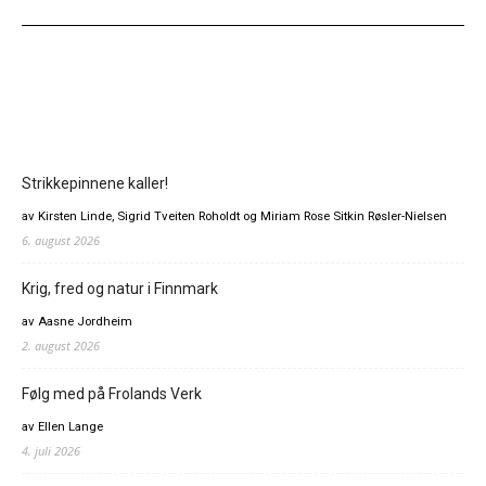
Strikkepinnene kaller!
av Kirsten Linde, Sigrid Tveiten Roholdt og Miriam Rose Sitkin Røsler-Nielsen
6. august 2026
Krig, fred og natur i Finnmark
av Aasne Jordheim
2. august 2026
Følg med på Frolands Verk
av Ellen Lange
4. juli 2026