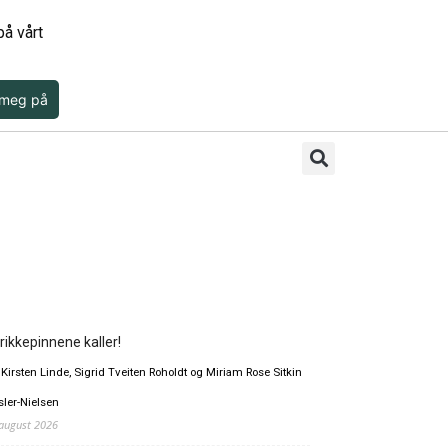
å vårt
 meg på
rikkepinnene kaller!
 Kirsten Linde, Sigrid Tveiten Roholdt og Miriam Rose Sitkin
sler-Nielsen
 august 2026