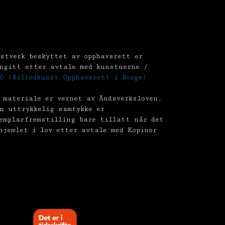
stverk beskyttet av opphavsrett er
ngitt etter avtale med kunstnerne /
O (Billedkunst Opphavsrett i Norge)
 materiale er vernet av Åndsverksloven.
n uttrykkelig samtykke er
emplarfremstilling bare tillatt når det
hjemlet i lov etter avtale med Kopinor