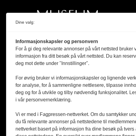
Dine valg:
Norges eneste magasin for og om museum
Informasjonskapsler og personvern
Medlem i Norsk tidsskriftforening og
For å gi deg relevante annonser på vårt nettsted bruker v
Fagpressen
informasjon fra ditt besøk på vårt nettsted. Du kan reser
deg mot dette under "Innstillinger".
Støttet av Kulturrådet og Norges
museumsforbund
For øvrig bruker vi informasjonskapsler og lignende ver
Følger Redaktørplakaten og Vær Varsom-
for analyse, for å sammenligne nettlesere, tilpasse innhol
plakaten
deg og for å utvikle og tilby nødvendig funksjonalitet. L
i vår personvernerklæring.
Utgis av
ABM-media AS
,
org.nr: 990 863 970
Vi er med i Fagpressen-nettverket. Om du samtykker unde
du få relevante annonser på nettstedene til medlemmene
nettverket basert på informasjon fra dine besøk på tvers