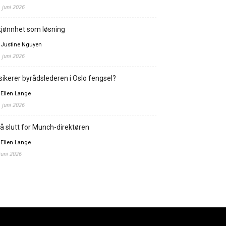
. juni 2026
jønnhet som løsning
 Justine Nguyen
. juni 2026
sikerer byrådslederen i Oslo fengsel?
 Ellen Lange
. juni 2026
å slutt for Munch-direktøren
 Ellen Lange
 juni 2026