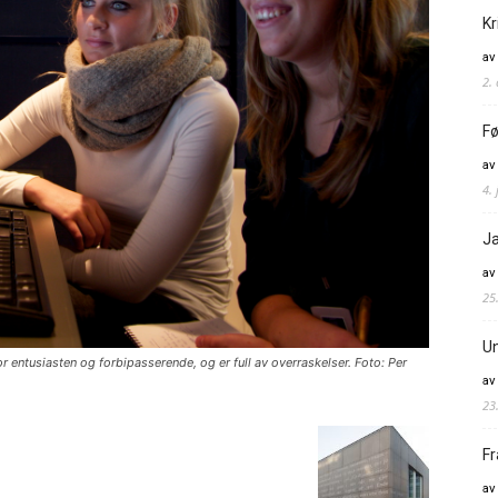
Kr
av
2.
Fø
av
4. 
Ja
av
25
Un
entusiasten og forbipasserende, og er full av overraskelser. Foto: Per
av
23
Fr
av