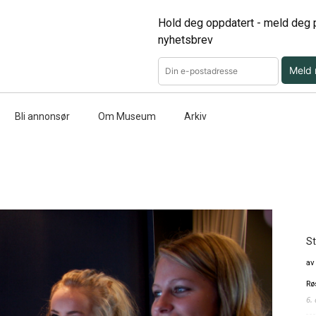
Hold deg oppdatert - meld deg p
nyhetsbrev
Meld
Bli annonsør
Om Museum
Arkiv
St
av
Rø
6.