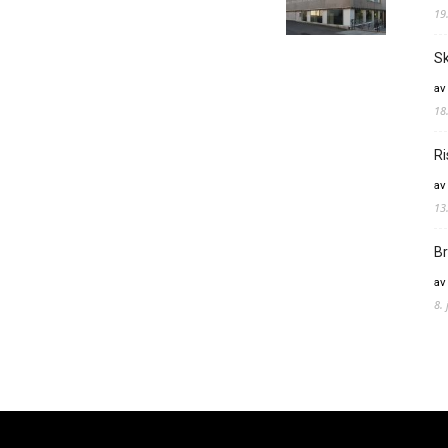
19
Sk
av
18
Ri
av
13
Br
av
8.