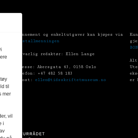
Abonnement og enkeltutgaver kan kjøpes via
Kun
Tekstallmenningen
gje
BON
i
Ansvarlig redaktør: Ellen Lange
vere
Alt
Adresse: Akersgata 43, 0158 Oslo
Ute
Telefon: +47 482 58 183
eks
ktøy
E-post:
ellen@tidsskriftetmuseum.no
er 
d til
es mer
r, vil
 i
 av