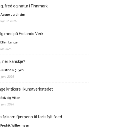
ig, fred og natur i Finnmark
 Aasne Jordheim
 august 2026
lg med på Frolands Verk
 Ellen Lange
juli 2026
, nei, kanskje?
 Justine Nguyen
. juni 2026
ge kritikere i kunstverkstedet
 Solveig Viken
. juni 2026
a følsom fjærpenn til fartsfylt feed
 Fredrik Wilhelmsen