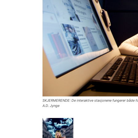
SKJERMERENDE: De interaktive stasjonene fungerer både for 
A.D. Jynge