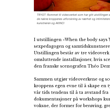
TRYGT: Rommet til videoverket som har gitt utstillingen s
de nakne kroppenes utforskning av nærhet og intimitetens 
kunstneren og AKINCI
I utstillingen «When the body says 
sexpedagogen og samtidskunstnere
Utstillingen består av tre videoverk 
omsluttende installasjoner, hvis sc
den franske scenografen Théo Dem
Sammen utgjør videoverkene og sce
kroppens egen evne til å skape en
vår tids tendens til å ta avstand fr
dokumentasjoner på workshops ku
voksne, der former for berøring, gr