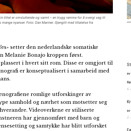
in tittel er omsluttende og varmt – en trygg ramme for å overgi seg til
mange nyanser. Foto: Dan Mariner. Gjengitt med tillatelse fra
Yes» setter den nederlandske somatiske
n Melanie Bonajo kroppen først.
plassert i hvert sitt rom. Disse er omgjort til
St
enografi er konseptualisert i samarbeid med
av
ans.
Rø
6.
nografiene romlige utforskinger av
 type samhold og nærhet som motsetter seg
Kr
a hverandre. Videoverkene er stiliserte
av
2.
nstneren har gjennomført med barn og
ensesetting og samtykke har blitt utforsket
Fø