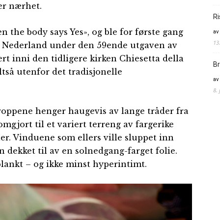
er nærhet.
Ri
n the body says Yes», og ble for første gang
av
13
te Nederland under den 59ende utgaven av
rt inni den tidligere kirken Chiesetta della
Br
ltså utenfor det tradisjonelle
av
8.
oppene henger haugevis av lange tråder fra
omgjort til et variert terreng av fargerike
iler. Vinduene som ellers ville sluppet inn
dekket til av en solnedgang-farget folie.
blankt – og ikke minst hyperintimt.