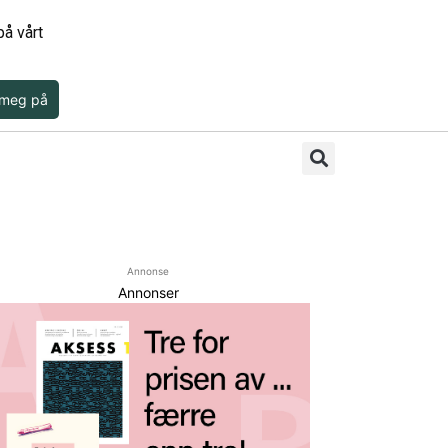
å vårt
 meg på
Annonse
Annonser