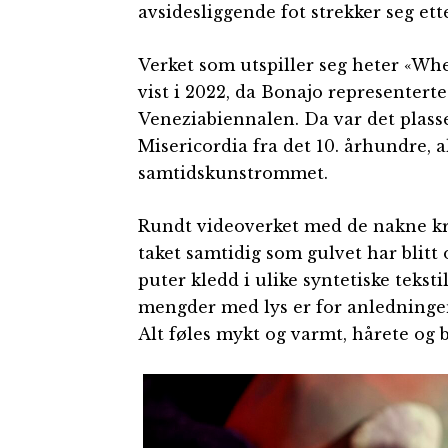
avsidesliggende fot strekker seg ett
Verket som utspiller seg heter «Whe
vist i 2022, da Bonajo representer
Veneziabiennalen. Da var det plasse
Misericordia fra det 10. århundre, a
samtidskunstrommet.
Rundt videoverket med de nakne kr
taket samtidig som gulvet har blitt 
puter kledd i ulike syntetiske tekst
mengder med lys er for anledningen 
Alt føles mykt og varmt, hårete og 