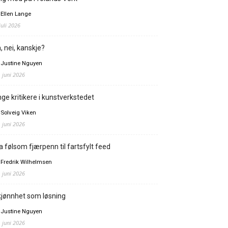
 Ellen Lange
juli 2026
, nei, kanskje?
 Justine Nguyen
. juni 2026
ge kritikere i kunstverkstedet
 Solveig Viken
. juni 2026
a følsom fjærpenn til fartsfylt feed
 Fredrik Wilhelmsen
. juni 2026
jønnhet som løsning
 Justine Nguyen
. juni 2026