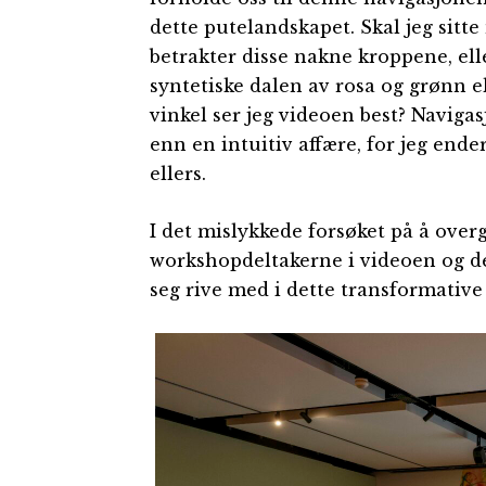
dette putelandskapet. Skal jeg sitt
betrakter disse nakne kroppene, el
syntetiske dalen av rosa og grønn e
vinkel ser jeg videoen best? Naviga
enn en intuitiv affære, for jeg end
ellers.
I det mislykkede forsøket på å ove
workshopdeltakerne i videoen og de
seg rive med i dette transformativ