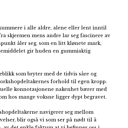
kummere i alle aldre, alene eller lent inntil
fra skjermen mens andre lar seg fascinere av
spunkt åler seg, som en litt klønete mark,
idemiddelet gir huden en gummiaktig
yeblikk som bryter med de tidvis såre og
workshopdeltakernes forhold til egen kropp.
suelle konnotasjonene nakenhet bærer med
som hos mange voksne ligger dypt begravet.
kshopdeltakerne navigerer seg mellom
lser, blir også vi som ser på nødt til å
 av det enkle faktum at vi befinner oss i