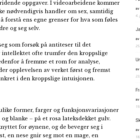
ridende oppgaver. I videoarbeidene kommer
av
kke nødvendigvis handler om sex, samtidig
4. 
 å forstå ens egne grenser for hva som føles
re og seg selv.
Ja
av
eg som forsøk på antiteser til det
25
r intellektet ofte trumfer den kroppslige
Un
edenfor å fremme et rom for analyse,
av
der opplevelsen av verket først og fremst
23
ankret i den kroppslige intuisjonen.
Fr
av
19
like former, farger og funksjonsvariasjoner
 og blanke – på et rosa lateksdekket gulv.
Sk
nyttet for øynene, og de beveger seg i
av
yst, en nese gnir seg mot en mage, en
18