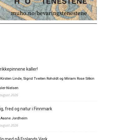
rikkepinnene kaller!
 Kirsten Linde, Sigrid Tveiten Roholdt og Miriam Rose Sitkin
sler-Nielsen
 august 2026
ig, fred og natur i Finnmark
 Aasne Jordheim
 august 2026
lg med på Frolands Verk