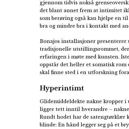
gjennom tidvis nokså grenseoversk
det blant annet frem at intimitet i
som berøring også kan hjelpe en til
bra og mindre bra i kontakt med and
Bonajos installasjoner presenterer s
tradisjonelle utstillingsrommet, de
erfaringen i møte med kunsten. Ist
oppstår det heller et somatisk rom 
skal finne sted i en utforskning for
Hyperintimt
Glidemiddeldekte nakne kropper i u
ligger tett inntil hverandre – nakne
Rundt hodet har de satengtørklær k
blinde: En hånd legger seg på et br