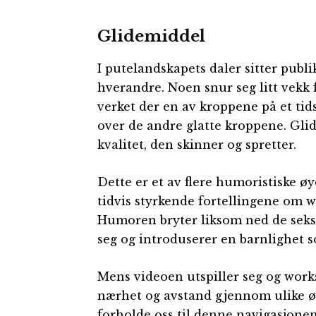
Glidemiddel
I putelandskapets daler sitter publi
hverandre. Noen snur seg litt vekk 
verket der en av kroppene på et tid
over de andre glatte kroppene. Gl
kvalitet, den skinner og spretter.
Dette er et av flere humoristiske ø
tidvis styrkende fortellingene om 
Humoren bryter liksom ned de sek
seg og introduserer en barnlighet 
Mens videoen utspiller seg og wor
nærhet og avstand gjennom ulike øve
forholde oss til denne navigasjonen,