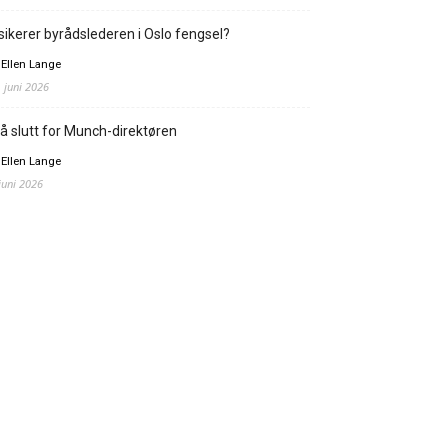
sikerer byrådslederen i Oslo fengsel?
 Ellen Lange
. juni 2026
å slutt for Munch-direktøren
 Ellen Lange
 juni 2026