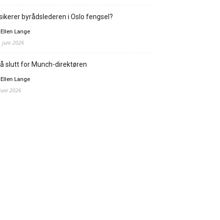
sikerer byrådslederen i Oslo fengsel?
 Ellen Lange
. juni 2026
å slutt for Munch-direktøren
 Ellen Lange
 juni 2026