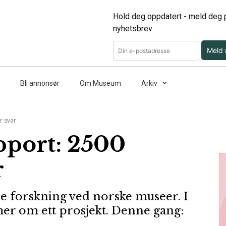
Hold deg oppdatert - meld deg p
nyhetsbrev
Meld
Bli annonsør
Om Museum
Arkiv
r svar
pport: 2500
r
 forskning ved norske museer. I
mer om ett prosjekt. Denne gang: