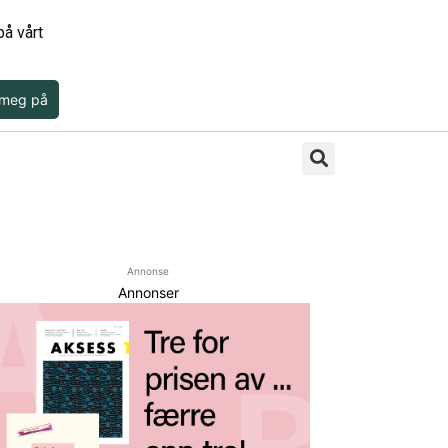
å vårt
 meg på
Annonse
Annonser