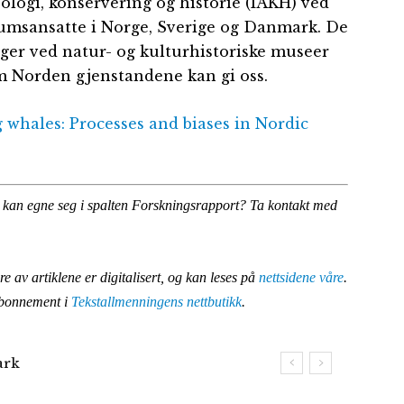
eologi, konservering og historie (IAKH) ved
eumsansatte i Norge, Sverige og Danmark. De
er ved natur- og kulturhistoriske museer
 Norden gjenstandene kan gi oss.
g whales: Processes and biases in Nordic
 kan egne seg i spalten Forskningsrapport? Ta kontakt med
re av artiklene er digitalisert, og kan leses på
nettsidene våre
.
 abonnement i
Tekstallmenningens nettbutikk
.
rk
k