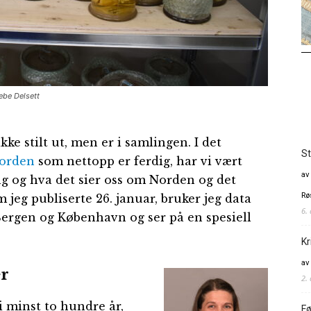
ebe Delsett
ke stilt ut, men er i samlingen. I det
St
Norden
som nettopp er ferdig, har vi vært
av
ng og hva det sier oss om Norden og det
Rø
 jeg publiserte 26. januar, bruker jeg data
6.
Bergen og København og ser på en spesiell
Kr
av
er
2.
i minst to hundre år,
Fø