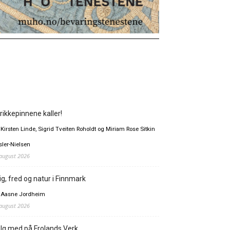
rikkepinnene kaller!
 Kirsten Linde, Sigrid Tveiten Roholdt og Miriam Rose Sitkin
sler-Nielsen
 august 2026
ig, fred og natur i Finnmark
 Aasne Jordheim
 august 2026
lg med på Frolands Verk