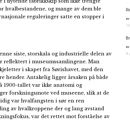
te i flytende fabrikkskip som ikke trengte
 for hvalbestandene, og mange av dem ble
Ri
nasjonale reguleringer satte en stopper i
av
13
Br
av
enne siste, storskala og industrielle delen av
8.
er reflektert i museumssamlingene. Man
kjeletter i skapet fra Sørishavet, med den
ire hender. Antakelig ligger årsaken på både
 1900-tallet var ikke anatomi og
ger forskningsmote ved museene, slik at de
tidig var hvalfangsten i sør en ren
iding av hvalkroppene der og lang avstand
ningsfokus, var det rettet mot forståelse av