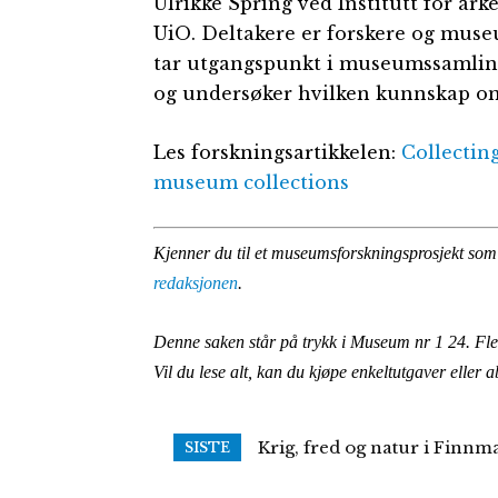
Ulrikke Spring ved Institutt for ark
UiO. Deltakere er forskere og mus
tar utgangspunkt i museumssamling
og undersøker hvilken kunnskap om
Les forskningsartikkelen:
Collectin
museum collections
Kjenner du til et museumsforskningsprosjekt som
redaksjonen
.
Denne saken står på trykk i Museum nr 1 24.
Fle
Vil du lese alt, kan du kjøpe enkeltutgaver eller
Krig, fred og natur i Finnma
Følg med på Frolands Ver
SISTE