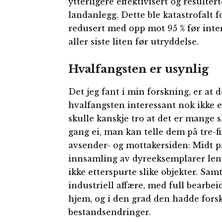
ytterligere effektivisert og resulter
landanlegg. Dette ble katastrofalt
redusert med opp mot 95 % før inter
aller siste liten før utryddelse.
Hvalfangsten er usynlig
Det jeg fant i min forskning, er at d
hvalfangsten interessant nok ikke 
skulle kanskje tro at det er mange s
gang ei, man kan telle dem på tre-f
avsender- og mottakersiden: Midt på
innsamling av dyreeksemplarer len
ikke etterspurte slike objekter. Sam
industriell affære, med full bearbe
hjem, og i den grad den hadde forsk
bestandsendringer.