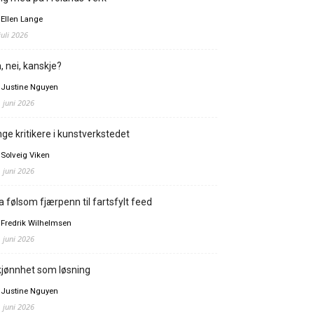
 Ellen Lange
juli 2026
, nei, kanskje?
 Justine Nguyen
. juni 2026
ge kritikere i kunstverkstedet
 Solveig Viken
. juni 2026
a følsom fjærpenn til fartsfylt feed
 Fredrik Wilhelmsen
. juni 2026
jønnhet som løsning
 Justine Nguyen
. juni 2026