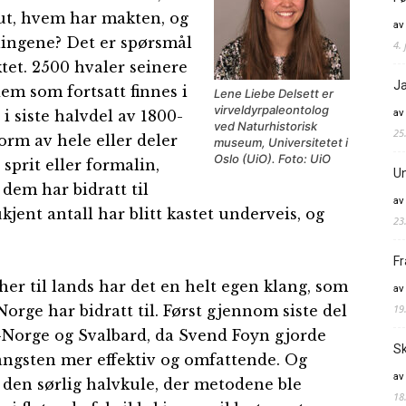
ut, hvem har makten, og
av
mlingene? Det er spørsmål
4. 
ktet. 2500 hvaler seinere
Ja
dem som fortsatt finnes i
Lene Liebe Delsett er
virveldyrpaleontolog
av
 siste halvdel av 1800-
ved Naturhistorisk
25
form av hele eller deler
museum, Universitetet i
Oslo (UiO). Foto: UiO
 sprit eller formalin,
Un
dem har bidratt til
av
ukjent antall har blitt kastet underveis, og
23
Fr
her til lands har det en helt egen klang, som
av
19
orge har bidratt til. Først gjennom siste del
d-Norge og Svalbard, da Svend Foyn gjorde
Sk
angsten mer effektiv og omfattende. Og
av
å den sørlig halvkule, der metodene ble
18