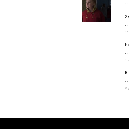
19
Sk
av
18
Ri
av
13
Br
av
8.