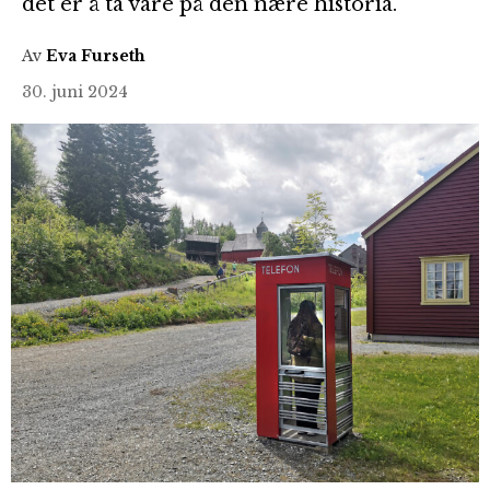
det er å ta vare på den nære historia.
Av
Eva Furseth
30. juni 2024