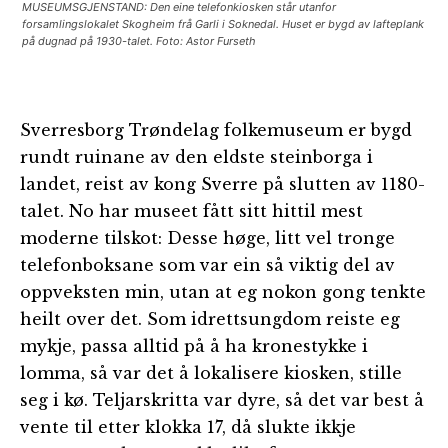
MUSEUMSGJENSTAND: Den eine telefonkiosken står utanfor
forsamlingslokalet Skogheim frå Garli i Soknedal. Huset er bygd av lafteplank
på dugnad på 1930-talet. Foto: Astor Furseth
Sverresborg Trøndelag folkemuseum er bygd
rundt ruinane av den eldste steinborga i
landet, reist av kong Sverre på slutten av 1180-
talet. No har museet fått sitt hittil mest
moderne tilskot: Desse høge, litt vel tronge
telefonboksane som var ein så viktig del av
oppveksten min, utan at eg nokon gong tenkte
heilt over det. Som idrettsungdom reiste eg
mykje, passa alltid på å ha kronestykke i
lomma, så var det å lokalisere kiosken, stille
seg i kø. Teljarskritta var dyre, så det var best å
vente til etter klokka 17, då slukte ikkje