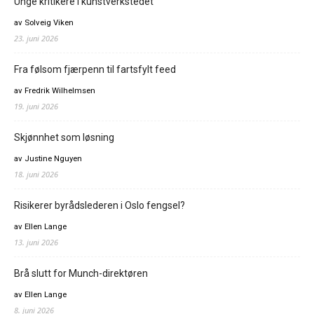
Unge kritikere i kunstverkstedet
av Solveig Viken
23. juni 2026
Fra følsom fjærpenn til fartsfylt feed
av Fredrik Wilhelmsen
19. juni 2026
Skjønnhet som løsning
av Justine Nguyen
18. juni 2026
Risikerer byrådslederen i Oslo fengsel?
av Ellen Lange
13. juni 2026
Brå slutt for Munch-direktøren
av Ellen Lange
8. juni 2026