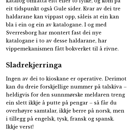
katalog omfatta eitt eller to fylke, og kom på
eit tidspunkt også Gule sider. Kvar av dei tre
haldarane kan vippast opp, såleis at ein kan
bla i ein og ein av katalogane. I og med
Sverresborg har montert fast dei nye
katalogane i to av desse haldarane, har
vippemekanismen fått bokverket til å rivne.
Sladrekjerringa
Ingen av dei to kioskane er operative. Derimot
kan du dreie forskjellige nummer på talskiva –
heldigvis for den sunnmørske meldaren treng
ein slett ikkje å putte på pengar – så får du
overhøyre samtalar, ikkje berre på norsk, men
i tillegg på engelsk, tysk, fransk og spansk.
Ikkje verst!