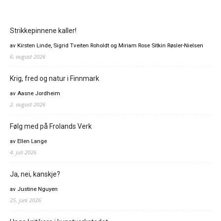
Strikkepinnene kaller!
av Kirsten Linde, Sigrid Tveiten Roholdt og Miriam Rose Sitkin Røsler-Nielsen
6. august 2026
Krig, fred og natur i Finnmark
av Aasne Jordheim
2. august 2026
Følg med på Frolands Verk
av Ellen Lange
4. juli 2026
Ja, nei, kanskje?
av Justine Nguyen
25. juni 2026