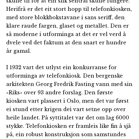
skulle til for at ein slik sentral skulle fungere.
Herifrå er det eit stort hopp til telefonkiosken,
med store blokkbokstavane i sans seriff, den
klare raude fargen, glaset og metallet. Den er
så moderne i utforminga at det er vel verd å
dvele ved det faktum at den snart er hundre
år gamal.
I 1932 vart det utlyst ein konkurranse for
utforminga av telefonkiosk. Den bergenske
arkitekten Georg Fredrik Fasting vann med sin
«Riks» over 93 andre forslag. Den første
kiosken vart plassert i Oslo, men det var først
ei stund etter krigen dei vart setne opp over
heile landet. På syttitalet var det om lag 6000
stykke. Telefonkiosken er framleis like fin å sjå
på, ein robust konstruksjon som samstundes