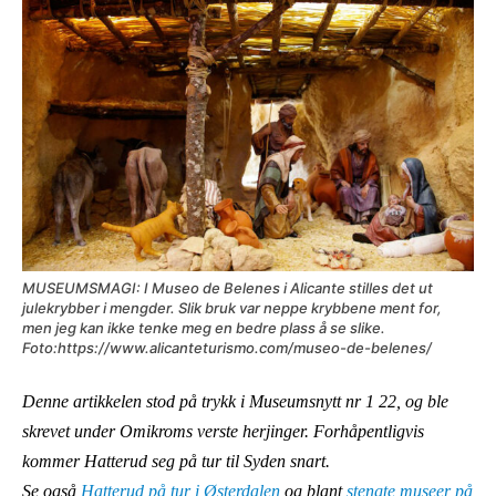
MUSEUMSMAGI: I Museo de Belenes i Alicante stilles det ut
julekrybber i mengder. Slik bruk var neppe krybbene ment for,
men
jeg kan ikke tenke meg en bedre plass å se slike.
Foto:https://www.alicanteturismo.com/museo-de-belenes/
Denne artikkelen stod på trykk i Museumsnytt nr 1 22, og ble
skrevet under Omikroms verste herjinger. Forhåpentligvis
kommer Hatterud seg på tur til Syden snart.
Se også
Hatterud på tur i Østerdalen
og blant
stengte museer på