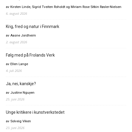
av Kirsten Linde, Sigrid Tveiten Roholdt og Miriam Rose Sitkin Røsler-Nielsen
6. august 2026
Krig, fred og natur i Finnmark
av Aasne Jordheim
2. august 2026
Følg med på Frolands Verk
av Ellen Lange
4. juli 2026
Ja, nei, kanskje?
av Justine Nguyen
25. juni 2026
Unge kritikere i kunstverkstedet
av Solveig Viken
23. juni 2026