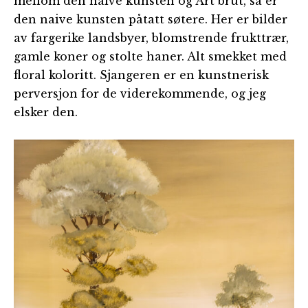
mellom den naive kunsten og Art brut, så er
den naive kunsten påtatt søtere. Her er bilder
av fargerike landsbyer, blomstrende frukttrær,
gamle koner og stolte haner. Alt smekket med
floral koloritt. Sjangeren er en kunstnerisk
perversjon for de viderekommende, og jeg
elsker den.