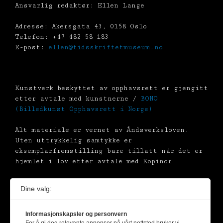
Ansvarlig redaktør: Ellen Lange
Adresse: Akersgata 43, 0158 Oslo
Telefon: +47 482 58 183
E-post:
ellen@tidsskriftetmuseum.no
Kunstverk beskyttet av opphavsrett er gjengitt
etter avtale med kunstnerne /
BONO
(Billedkunst Opphavsrett i Norge)
Alt materiale er vernet av Åndsverksloven.
Uten uttrykkelig samtykke er
eksemplarfremstilling bare tillatt når det er
hjemlet i lov etter avtale med Kopinor
Dine valg:
Informasjonskapsler og personvern