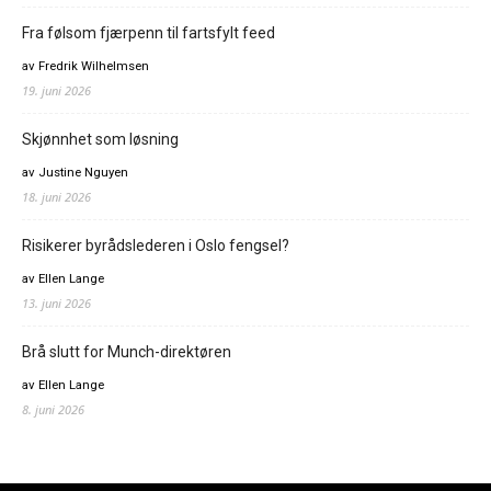
Fra følsom fjærpenn til fartsfylt feed
av Fredrik Wilhelmsen
19. juni 2026
Skjønnhet som løsning
av Justine Nguyen
18. juni 2026
Risikerer byrådslederen i Oslo fengsel?
av Ellen Lange
13. juni 2026
Brå slutt for Munch-direktøren
av Ellen Lange
8. juni 2026